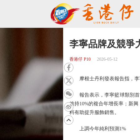
李寧品牌及競爭
香港仔 P10
2026-05-12
摩根士丹利發表報告指，李寧（
報告表示，李寧籃球類別首季銷售
維持10%的複合年增長率；新興
料有助提升服飾銷售。
上調今年純利預測1%