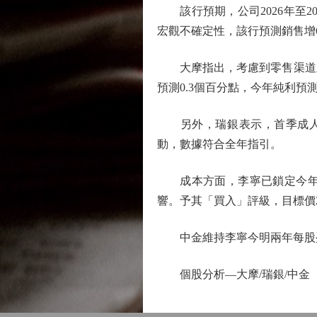
該行預期，公司2026年至2
宏觀不確定性，該行預測銷售增
大摩指出，考慮到零售渠道及「李
預測0.3個百分點，今年純利預
另外，瑞銀表示，首季成人系列
動，數據符合全年指引。
成本方面，李寧已鎖定今年成
響。予其「買入」評級，目標價2
中金維持李寧今明兩年每股盈利預測
個股分析—大摩/瑞銀/中金