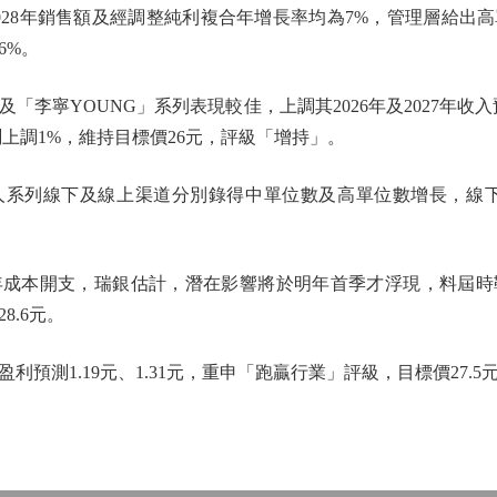
028年銷售額及經調整純利複合年增長率均為7%，管理層給出
6%。
寧YOUNG」系列表現較佳，上調其2026年及2027年收入預
測上調1%，維持目標價26元，評級「增持」。
線下及線上渠道分別錄得中單位數及高單位數增長，線下零售
本開支，瑞銀估計，潛在影響將於明年首季才浮現，料屆時鞋
8.6元。
1.19元、1.31元，重申「跑贏行業」評級，目標價27.5元，