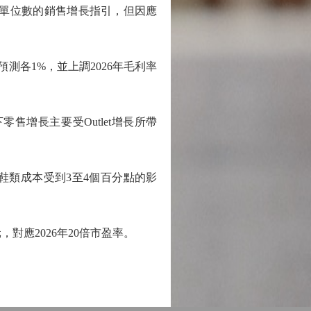
高單位數的銷售增長指引，但因應
測各1%，並上調2026年毛利率
增長主要受Outlet增長所帶
類成本受到3至4個百分點的影
對應2026年20倍市盈率。