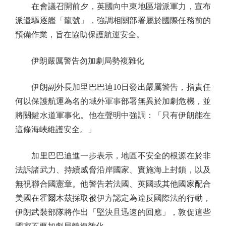
在會議召開前夕，英國向中東地區增派軍力，宣布
派遣驅逐艦「龍號」，強調相關部署屬於國際任務前的
預備作業，旨在協助保護航運安全。
伊朗嚴厲警告勿加劇局勢複雜化
伊朗副外長加里巴巴迪10日發出嚴厲警告，指責任
何以保護航運為名的域外軍事部署無異於加劇危機，並
將關鍵水道軍事化。他在聲明中強調：「只有伊朗能在
這條海峽維護安全。」
加里巴巴迪進一步表示，地區不安全的根源在於非
法訴諸武力、持續威脅沿岸國家、實施海上封鎖，以及
無視聯合國憲章。他警告若法國、英國或其他國家配合
美國在霍爾木茲採取被伊方認定為違反國際法的行動，
伊朗武裝部隊將作出「堅決且迅速的回應」，敦促這些