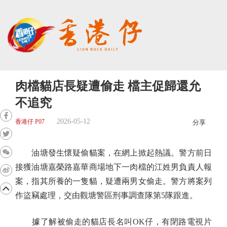
肉檔貓店長疑遭偷走 檔主促歸還允
不追究
2026-05-12
香港仔 P07
分享
油塘發生懷疑偷貓案，在網上掀起熱議。警方前日
接獲油塘嘉榮路嘉華商場地下一肉檔的江姓男負責人報
案，指其所養的一隻貓，疑遭兩男女偷走。警方將案列
作盜竊處理，交由觀塘警區刑事調查隊第5隊跟進。
據了解被偷走的貓店長名叫OK仔，有閉路電視片