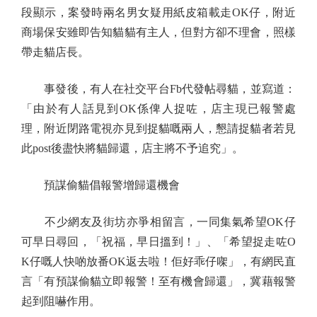
段顯示，案發時兩名男女疑用紙皮箱載走OK仔，附近
商場保安雖即告知貓貓有主人，但對方卻不理會，照樣
帶走貓店長。
事發後，有人在社交平台Fb代發帖尋貓，並寫道：
「由於有人話見到OK係俾人捉咗，店主現已報警處
理，附近閉路電視亦見到捉貓嘅兩人，懇請捉貓者若見
此post後盡快將貓歸還，店主將不予追究」。
預謀偷貓倡報警增歸還機會
不少網友及街坊亦爭相留言，一同集氣希望OK仔
可早日尋回，「祝福，早日搵到！」、「希望捉走咗O
K仔嘅人快啲放番OK返去啦！佢好乖仔㗎」，有網民直
言「有預謀偷貓立即報警！至有機會歸還」，冀藉報警
起到阻嚇作用。