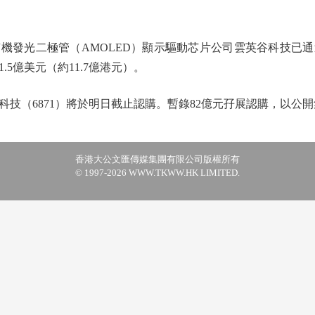
發光二極管（AMOLED）顯示驅動芯片公司雲英谷科技已通
5億美元（約11.7億港元）。
6871）將於明日截止認購。暫錄82億元孖展認購，以公開集資3
香港大公文匯傳媒集團有限公司版權所有
© 1997-2026 WWW.TKWW.HK LIMITED.