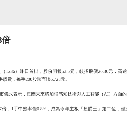
8倍
36）昨日首掛，股份開報53.5元，較招股價26.36元，高逾1
手續費，每手200股賬面賺6,728元。
儀式表示，集團未來將加強感知技術與人工智能（AI）方面的
倍，1手中籤率僅0.8%，成為今年主板「超購王」第二位，僅次天星