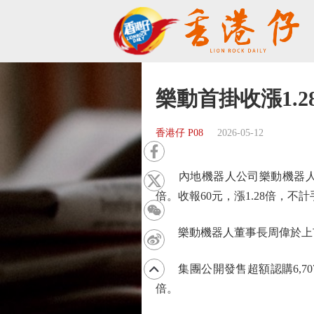
樂動首掛收漲1.2
香港仔 P08
2026-05-12
內地機器人公司樂動機器人（12
倍。收報60元，漲1.28倍，不計
樂動機器人董事長周偉於上市
集團公開發售超額認購6,707
倍。