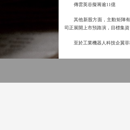
傳雲英谷擬籌逾11億
其他新股方面，主動矩陣有機
司正展開上市預路演，目標集資1.
至於工業機器人科技企翼菲科技（