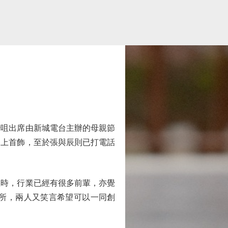
咀出席由新城電台主辦的母親節
送上首飾，至於張與辰則已打電話
時，行業已經有很多前輩，亦覺
所，兩人又笑言希望可以一同創