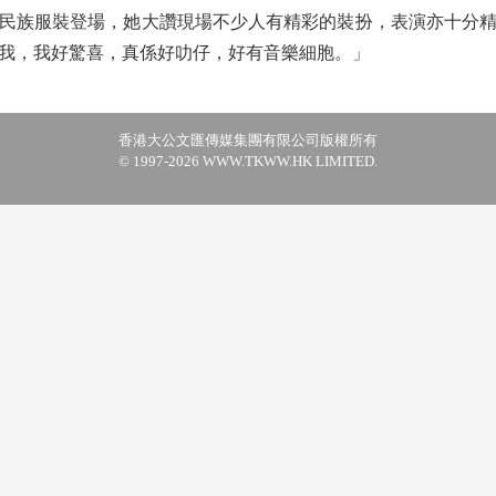
族服裝登場，她大讚現場不少人有精彩的裝扮，表演亦十分精
我，我好驚喜，真係好叻仔，好有音樂細胞。」
香港大公文匯傳媒集團有限公司版權所有
© 1997-2026 WWW.TKWW.HK LIMITED.