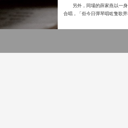
另外，同場的薛家燕以一身民
合唱，「佢今日彈琴唱咗隻歌畀