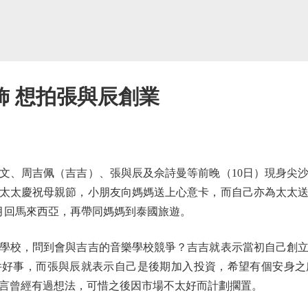
飾 想拍張與辰創業
、周吉佩（吉吉）、張與辰及佘詩曼等前晚（10日）現身尖沙
太太慶祝母親節，小朋友向媽媽送上心意卡，而自己亦為太太
月回馬來西亞，再帶同媽媽到泰國旅遊。
校，問到會與吉吉的音樂學校競爭？吉吉就表示當初自己創立
件好事，而張與辰就表示自己是後期加入投資，希望有個安身之
言曾經有過想法，可惜之後因市場不太好而計劃擱置。