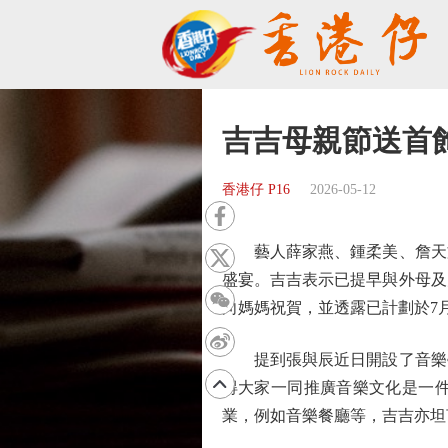
吉吉母親節送首
香港仔 P16
2026-05-12
藝人薛家燕、鍾柔美、詹天文
盛宴。吉吉表示已提早與外母及
向媽媽祝賀，並透露已計劃於7
提到張與辰近日開設了音樂學
得大家一同推廣音樂文化是一
業，例如音樂餐廳等，吉吉亦坦