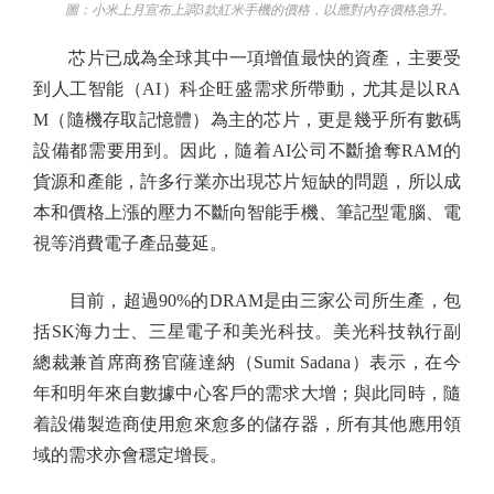
圖：小米上月宣布上調3款紅米手機的價格，以應對內存價格急升。
芯片已成為全球其中一項增值最快的資產，主要受
到人工智能（AI）科企旺盛需求所帶動，尤其是以RA
M（隨機存取記憶體）為主的芯片，更是幾乎所有數碼
設備都需要用到。因此，隨着AI公司不斷搶奪RAM的
貨源和產能，許多行業亦出現芯片短缺的問題，所以成
本和價格上漲的壓力不斷向智能手機、筆記型電腦、電
視等消費電子產品蔓延。
目前，超過90%的DRAM是由三家公司所生產，包
括SK海力士、三星電子和美光科技。美光科技執行副
總裁兼首席商務官薩達納（Sumit Sadana）表示，在今
年和明年來自數據中心客戶的需求大增；與此同時，隨
着設備製造商使用愈來愈多的儲存器，所有其他應用領
域的需求亦會穩定增長。