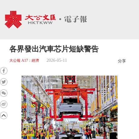
各界發出汽車芯片短缺警告
2026-05-11
大公報 A17：經濟
分享