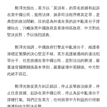
鄭澤光指出，英方以「莫須有」的罪名抓捕和起訴
在英中國公民，濫用法律、操弄司法程序將其定罪，是
典型的政治鬧劇。目的是為外逃在英的反中亂港分子撐
腰站台，污衊抹黑中國政府及香港特區政府。中方對此
堅決反對，予以強烈譴責。
鄭澤光強調，中國政府打擊反中亂港分子、維護香
港穩定繁榮的決心堅定不移。英方庇護被通緝的違法犯
罪分子、任意抓捕在英中國公民，是對法治的褻瀆，嚴
重違背國際關係基本準則，嚴重破壞中英關係。中方對
此絕不容忍。
鄭澤光敦促英方糾正錯誤，停止反華政治操弄，停
止任意抓捕、起訴在英中國公民，停止為反中亂港分子
撐腰打氣。我們正告英方，任何損害中方利益的行徑都
將遭到中方堅決反擊。