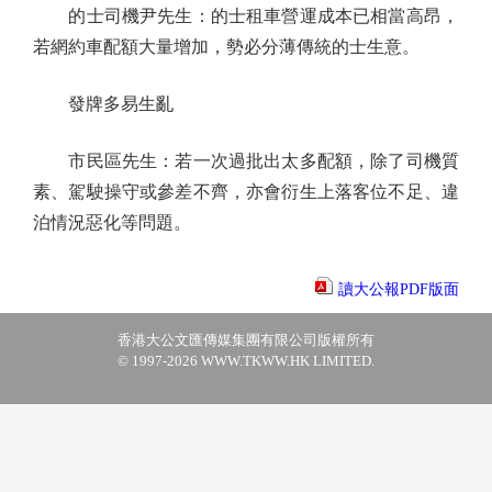
的士司機尹先生：的士租車營運成本已相當高昂，
若網約車配額大量增加，勢必分薄傳統的士生意。
發牌多易生亂
市民區先生：若一次過批出太多配額，除了司機質
素、駕駛操守或參差不齊，亦會衍生上落客位不足、違
泊情況惡化等問題。
讀大公報PDF版面
香港大公文匯傳媒集團有限公司版權所有
© 1997-2026 WWW.TKWW.HK LIMITED.