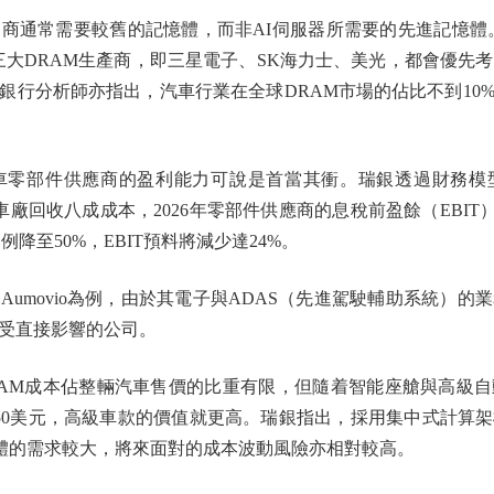
要較舊的記憶體，而非AI伺服器所需要的先進記憶體。」S&P Gl
認為，目前三大DRAM生產商，即三星電子、SK海力士、美光，都會優
銀行分析師亦指出，汽車行業在全球DRAM市場的佔比不到10
部件供應商的盈利能力可說是首當其衝。瑞銀透過財務模型推
車廠回收八成成本，2026年零部件供應商的息稅前盈餘（EBIT）
例降至50%，EBIT預料將減少達24%。
和Aumovio為例，由於其電子與ADAS（先進駕駛輔助系統）
受直接影響的公司。
AM成本佔整輛汽車售價的比重有限，但隨着智能座艙與高級自
到150美元，高級車款的價值就更高。瑞銀指出，採用集中式計算
記憶體的需求較大，將來面對的成本波動風險亦相對較高。