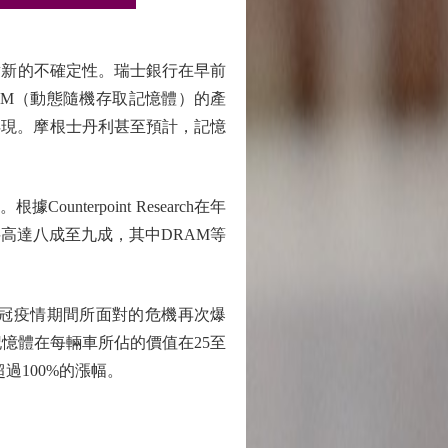
新的不確定性。瑞士銀行在早前
AM（動態隨機存取記憶體）的產
浮現。摩根士丹利甚至預計，記憶
rpoint Research在年
高達八成至九成，其中DRAM等
冠疫情期間所面對的危機再次爆
關記憶體在每輛車所佔的價值在25至
過100%的漲幅。