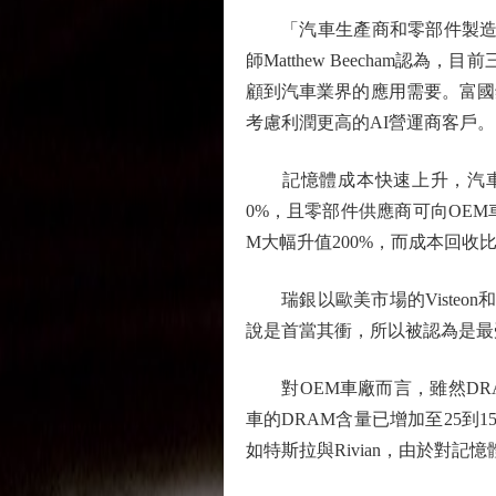
「汽車生產商和零部件製造商通常需
師Matthew Beecham
顧到汽車業界的應用需要。富國
考慮利潤更高的AI營運商客戶。
記憶體成本快速上升，汽車零
0%，且零部件供應商可向OEM
M大幅升值200%，而成本回收比
瑞銀以歐美市場的Visteon
說是首當其衝，所以被認為是最
對OEM車廠而言，雖然DR
車的DRAM含量已增加至25
如特斯拉與Rivian，由於對