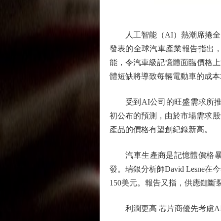
人工智能（AI）熱潮席捲全
發表的全球汽車產業報告指出，
能，令汽車級記憶體面臨價格上
體短缺將導致每輛電動車的成本增加
受到AI公司的旺盛需求所推動，R
初公布的預測，由於市場需求殷
產品的價格有望創紀錄新高。
汽車生產商是記憶體價格暴漲
發。瑞銀分析師David Les
150美元。報告又指，供應鏈斷
利潤更高 芯片商優先考慮A