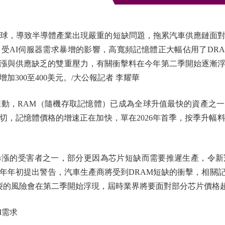
球，導致半導體產業出現嚴重的短缺問題，拖累汽車供應鏈面對
受AI伺服器需求暴增的影響，高寬頻記憶體正大幅佔用了DR
漲與供應缺乏的雙重壓力，有關衝擊料在今年第二季開始逐漸
300至400美元。/大公報記者 李耀華
AM（隨機存取記憶體）已成為全球升值最快的資產之一。根據Counte
切，記憶體價格的增速正在加快，單在2026年首季，按季升幅料
的受害者之一，部分更因為芯片短缺而需要推遲生產，令新
ne在今年年初提出警告，汽車生產商將受到DRAM短缺的衝擊，相
裂的風險會在第二季開始浮現，屆時業界將要面對部分芯片價格超
I需求