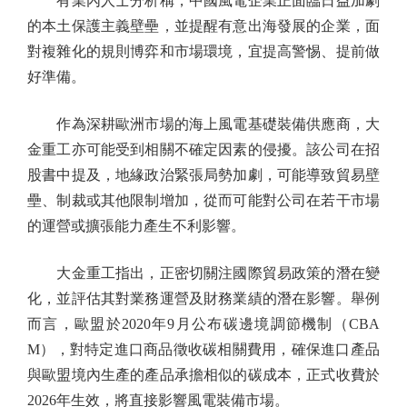
有業內人士分析稱，中國風電企業正面臨日益加劇
的本土保護主義壁壘，並提醒有意出海發展的企業，面
對複雜化的規則博弈和市場環境，宜提高警惕、提前做
好準備。
作為深耕歐洲市場的海上風電基礎裝備供應商，大
金重工亦可能受到相關不確定因素的侵擾。該公司在招
股書中提及，地緣政治緊張局勢加劇，可能導致貿易壁
壘、制裁或其他限制增加，從而可能對公司在若干市場
的運營或擴張能力產生不利影響。
大金重工指出，正密切關注國際貿易政策的潛在變
化，並評估其對業務運營及財務業績的潛在影響。舉例
而言，歐盟於2020年9月公布碳邊境調節機制（CBA
M），對特定進口商品徵收碳相關費用，確保進口產品
與歐盟境內生產的產品承擔相似的碳成本，正式收費於
2026年生效，將直接影響風電裝備市場。