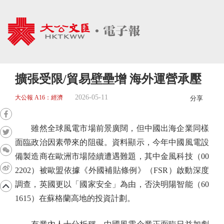
擴張受限/貿易壁壘增 海外運營承壓
2026-05-11
大公報 A16：經濟
分享
雖然全球風電市場前景廣闊，但中國出海企業同樣
面臨政治因素帶來的阻礙。資料顯示，今年中國風電設
備製造商在歐洲市場陸續遭遇難題，其中金風科技（00
2202）被歐盟依據《外國補貼條例》（FSR）啟動深度
調查，英國更以「國家安全」為由，否決明陽智能（60
1615）在蘇格蘭高地的投資計劃。