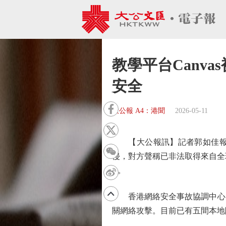
教學平台Canv
安全
大公報 A4：港聞
2026-05-11
【大公報訊】記者郭如佳報道：跨
侵，對方聲稱已非法取得來自全球
B。
香港網絡安全事故協調中心（H
關網絡攻擊。目前已有五間本地