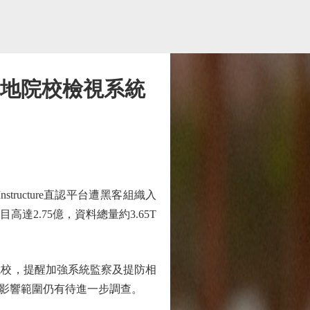
本地院校檢視系統
ucture直認平台遭黑客組織入
2.75億，資料總量約3.65T
院校，提醒加強系統監察及提防相
影響範圍仍有待進一步調查。