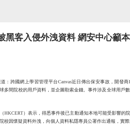
as被黑客入侵外洩資料 網安中心籲
國網上學習管理平台Canvas近日傳出保安事故，開發商Instr
多間院校的用戶資料，並企圖勒索金錢。事件涉及全球用戶數目高達
KCERT）表示，得悉事件後已主動通知本地可能受影響的
院校因懷疑資料外洩，向個人資料私隱專員公署作出通報，實際