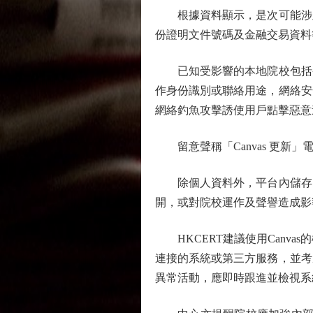
根據資料顯示，是次可能涉及
份證明文件號碼及金融交易資料
已知受影響的本地院校包括香
作身份識別或聯絡用途，網絡安
網絡釣魚攻擊誘使用戶點擊惡意
留意聲稱「Canvas 更新」
除個人資料外，平台內儲存的
開，或對院校運作及聲譽造成影
HKCERT建議使用Canv
連接的系統或第三方服務，並考
異常活動，應即時跟進並檢視系