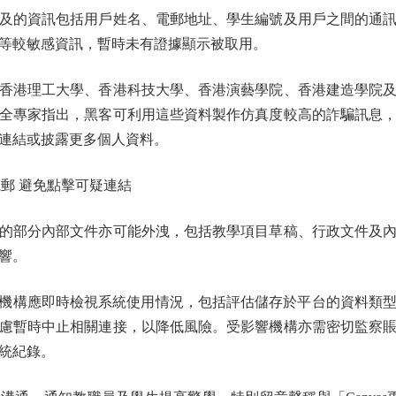
的資訊包括用戶姓名、電郵地址、學生編號及用戶之間的通訊
等較敏感資訊，暫時未有證據顯示被取用。
港理工大學、香港科技大學、香港演藝學院、香港建造學院及
全專家指出，黑客可利用這些資料製作仿真度較高的詐騙訊息
連結或披露更多個人資料。
電郵 避免點擊可疑連結
部分內部文件亦可能外洩，包括教學項目草稿、行政文件及內
響。
as的機構應即時檢視系統使用情況，包括評估儲存於平台的資料類
慮暫時中止相關連接，以降低風險。受影響機構亦需密切監察
統紀錄。