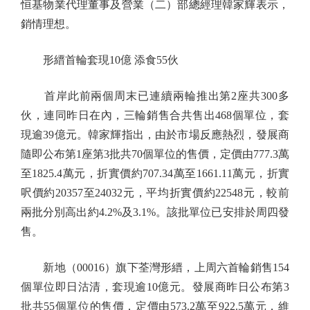
恒基物業代理董事及營業（二）部總經理韓家輝表示，
銷情理想。
形縉首輪套現10億 添食55伙
首岸此前兩個周末已連續兩輪推出第2座共300多
伙，連同昨日在內，三輪銷售合共售出468個單位，套
現逾39億元。韓家輝指出，由於市場反應熱烈，發展商
隨即公布第1座第3批共70個單位的售價，定價由777.3萬
至1825.4萬元，折實價約707.34萬至1661.11萬元，折實
呎價約20357至24032元，平均折實價約22548元，較前
兩批分別高出約4.2%及3.1%。該批單位已安排於周四發
售。
新地（00016）旗下荃灣形縉，上周六首輪銷售154
個單位即日沽清，套現逾10億元。發展商昨日公布第3
批共55個單位的售價，定價由573.2萬至922.5萬元，維