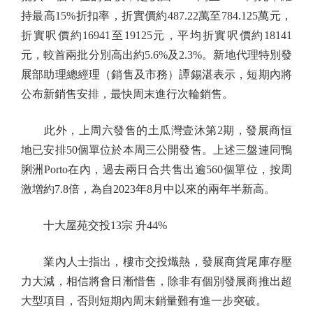
持最高15%折扣率，折實價約487.22萬至784.125萬元，
折實呎價約16941至19125元，平均折實呎價約18141
元，較首兩批分別高出約5.6%及2.3%。新地代理特別發
展部助理總經理（銷售及市務）譚錫湛表示，短期內將
公布新銷售安排，最快周末進行次輪銷售。
此外，上周六發售的土瓜灣壹沐第2期，發展商恒
地已安排50個單位於本周三公開發售。上述三盤連同鴨
脷洲Porto在內，過去兩日合共售出逾560個單位，按周
激增約7.8倍，為自2023年8月中以來的兩年半新高。
十大屋苑交投13宗 升44%
業內人士指出，樓市交投熾熱，發展商貨尾庫存壓
力大減，相信將會日漸惜售，除非有個別發展商推出超
大型項目，否則短期內周末銷量難有進一步突破。