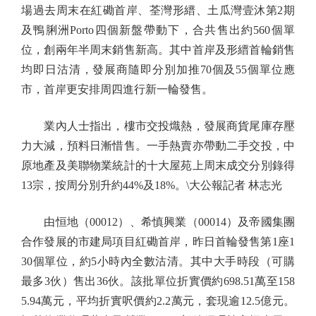
場過去周末在紅磡首岸、荃灣形縉、土瓜灣壹沐第2期
及鴨脷洲Porto四個新盤帶動下，合共售出約560個單
位，創兩年半周末銷售新高。其中首岸及形縉首輪銷售
均即日沽清，發展商隨即分別加推70個及55個單位應
市，首岸更安排周四進行新一輪發售。
業內人士指出，樓市交投熾熱，發展商貨尾庫存壓
力大減，預料日漸惜售。一手熱賣亦帶動二手交投，中
原地產及美聯物業統計的十大屋苑上周末成交分別錄得
13宗，按周分別升約44%及18%。\大公報記者 林志光
由恒地（00012）、希慎興業（00014）及帝國集團
合作發展的市建局項目紅磡首岸，昨日首輪發售第1座1
30個單位，約5小時內全數沽清。其中大手時段（可購
最多3伙）售出36伙。該批單位折實價約698.51萬至158
5.94萬元，平均折實呎價約2.2萬元，套現逾12.5億元。