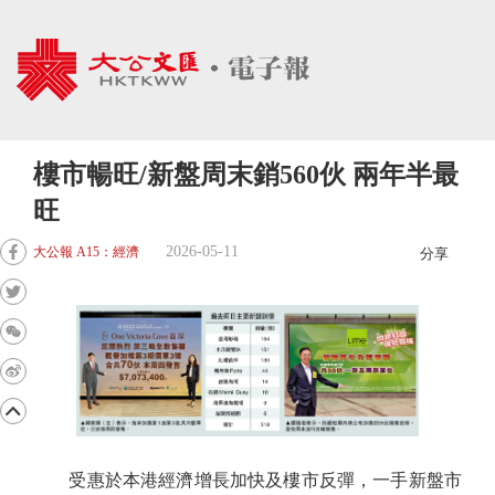
樓市暢旺/新盤周末銷560伙 兩年半最
旺
2026-05-11
大公報 A15：經濟
分享
受惠於本港經濟增長加快及樓市反彈，一手新盤市