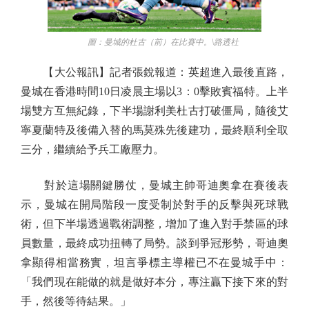
圖：曼城的杜古（前）在比賽中。\路透社
【大公報訊】記者張銳報道：英超進入最後直路，
曼城在香港時間10日凌晨主場以3：0擊敗賓福特。上半
場雙方互無紀錄，下半場謝利美杜古打破僵局，隨後艾
寧夏蘭特及後備入替的馬莫殊先後建功，最終順利全取
三分，繼續給予兵工廠壓力。
對於這場關鍵勝仗，曼城主帥哥迪奧拿在賽後表
示，曼城在開局階段一度受制於對手的反擊與死球戰
術，但下半場透過戰術調整，增加了進入對手禁區的球
員數量，最終成功扭轉了局勢。談到爭冠形勢，哥迪奧
拿顯得相當務實，坦言爭標主導權已不在曼城手中：
「我們現在能做的就是做好本分，專注贏下接下來的對
手，然後等待結果。」