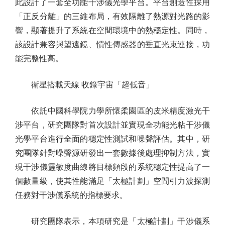
此設計了一套全功能干涉儀光學平台。平台創造性採用
「正反分離」的三維布局，有效隔離了熱源對光路的影
響，顯著提升了系統在空間環境中的熱穩定性。同時，
該設計兼容與望遠鏡、慣性傳感器的垂直光束連接，功
能完整性高。
衛星搭載天線 收錄宇宙「超低音」
依託中國科學院力學所懷柔園區的皮米精度激光干
涉平台，研究團隊對首次設計並實現全功能光粘干涉儀
光學平台進行全面的穩定性測試和噪聲評估。其中，研
究團隊針對噪聲源研發出一套數據後處理抑制方法，實
現干涉儀靈敏度曲線將目標頻段的系統穩定性提高了一
個數量級，使其性能滿足「太極計劃」空間引力波探測
任務對干涉儀系統的指標要求。
研究團隊表示，本項研究是「太極計劃」干涉儀系