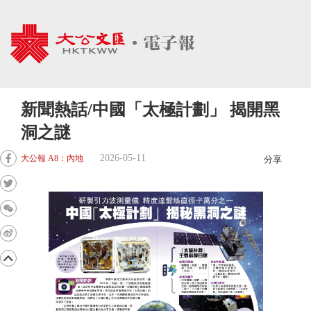
新聞熱話/中國「太極計劃」 揭開黑
洞之謎
2026-05-11
大公報 A8：內地
分享