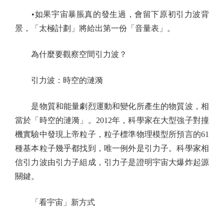
•如果宇宙暴脹真的發生過，會留下原初引力波背
景，「太極計劃」將給出第一份「音量表」。
為什麼要觀察空間引力波？
引力波：時空的漣漪
是物質和能量劇烈運動和變化所產生的物質波，相
當於「時空的漣漪」。2012年，科學家在大型強子對撞
機實驗中發現上帝粒子，粒子標準物理模型所預言的61
種基本粒子幾乎都找到，唯一例外是引力子。科學家相
信引力波由引力子組成，引力子是證明宇宙大爆炸起源
關鍵。
「看宇宙」新方式