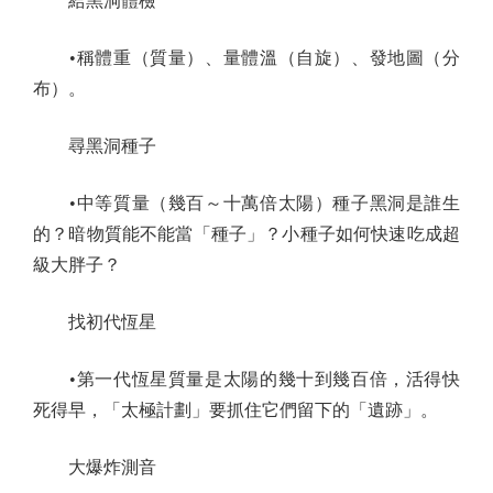
給黑洞體檢
•稱體重（質量）、量體溫（自旋）、發地圖（分
布）。
尋黑洞種子
•中等質量（幾百～十萬倍太陽）種子黑洞是誰生
的？暗物質能不能當「種子」？小種子如何快速吃成超
級大胖子？
找初代恆星
•第一代恆星質量是太陽的幾十到幾百倍，活得快
死得早，「太極計劃」要抓住它們留下的「遺跡」。
大爆炸測音