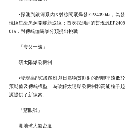
•探測到銀河系內X射線闇弱爆發EP240904a，為發
現恆星級黑洞開闢新途徑；首次探測到的暫現源EP2408
01a，對傳統伽馬暴分類提出挑戰
「夸父一號」
研太陽爆發機制
•發現高能C級耀斑與日冕物質拋射的關聯率遠低於
預期值及傳統模型，為破解太陽爆發機制和高能粒子起
源提供了新線索。
「慧眼號」
測地球大氣密度