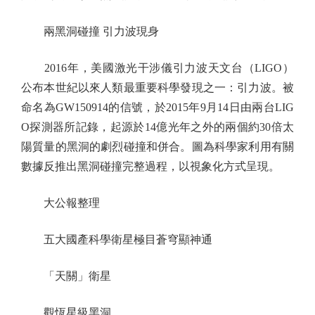
兩黑洞碰撞 引力波現身
2016年，美國激光干涉儀引力波天文台（LIGO）
公布本世紀以來人類最重要科學發現之一：引力波。被
命名為GW150914的信號，於2015年9月14日由兩台LIG
O探測器所記錄，起源於14億光年之外的兩個約30倍太
陽質量的黑洞的劇烈碰撞和併合。圖為科學家利用有關
數據反推出黑洞碰撞完整過程，以視象化方式呈現。
大公報整理
五大國產科學衛星極目蒼穹顯神通
「天關」衛星
觀恆星級黑洞