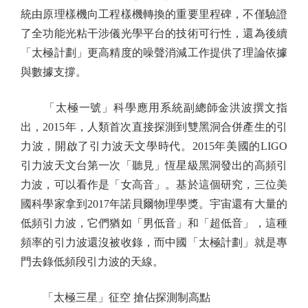
統由原理樣機向工程樣機轉換的重要里程碑，不僅驗證
了全功能光粘干涉儀光學平台的技術可行性，還為後續
「太極計劃」更高精度的噪聲消減工作提供了理論依據
與數據支撐。
「太極一號」科學應用系統副總師金洪波撰文指
出，2015年，人類首次直接探測到雙黑洞合併產生的引
力波，開啟了引力波天文學時代。2015年美國的LIGO
引力波天文台第一次「聽見」恆星級黑洞發出的高頻引
力波，可以看作是「女高音」。基於這個研究，三位美
國科學家拿到2017年諾貝爾物理學獎。宇宙還有大量的
低頻引力波，它們猶如「男低音」和「超低音」，這種
頻率的引力波還沒被收錄，而中國「太極計劃」就是專
門去錄低頻段引力波的天線。
「太極三星」征空 搶佔探測制高點