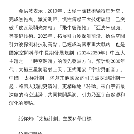
金洪波表示，2019年，太極一號技術驗證星升空，
完成無拖曳、激光測距、慣性傳感三大技術驗證，已突
破「皮瓦級弱光鎖相」「飛牛級微推」「亞皮米穩頻」
等關鍵技術。2025年，拓展引力波探測前沿、搶佔空間
引力波探測科技制高點，已經成為國家重大戰略，也是
國家空間科學中長期發展規劃（2024-2050年）中五大
主題之一「時空漣漪」的優先發展方向。預計到2030年
代，太極三星將發射上天，正式開麥「宇宙男低音」。
中國「太極計劃」將與其他國家的引力波探測計劃一
起，將讓人類能更清晰、更精確地「聆聽」來自宇宙最
深處的時空漣漪，共同揭開黑洞、引力乃至宇宙起源和
演化的奧秘。
話你知/「太極計劃」主要科學目標