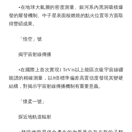
•在地球大氣層的密度測量、銀河系內黑洞吸積爆
發的耀發機制、中子星表面核燃燒的點火位置等方面取
得豐碩成果。
「悟空」號
揭宇宙射線傳播
•在國際上首次實現1 TeV/n以上能區次級宇宙線硼
能譜的精確測量，以8倍標準偏差高置信度發現其變硬
結構，對揭示宇宙射線傳播機制有重要意義。
「懷柔一號」
探近地軌道輻射