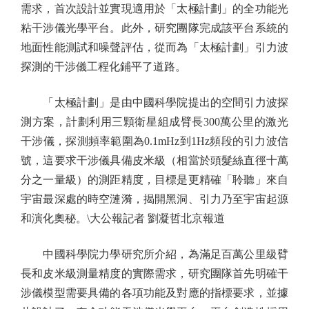
需求，首次設計並實現適用於「太極計劃」的全功能光
粘干涉儀光學平台。此外，研究團隊完成該平台系統的
地面性能測試和噪聲評估，從而為「太極計劃」引力波
探測的干涉儀工程化鋪平了道路。
「太極計劃」是由中國科學院提出的空間引力波探
測方案，計劃利用三顆衛星組成臂長300萬公里的激光
干涉儀，探測頻率範圍為0.1mHz到1Hz頻段的引力波信
號，這要求干涉儀具備皮米級（相當於頭髮絲直徑十萬
分之一量級）的測距精度，目標是更精確「聆聽」來自
宇宙最深處的時空漣漪，揭開黑洞、引力乃至宇宙起源
和演化奧秘。\大公報記者 劉凝哲北京報道
中國科學院力學研究所介紹，為滿足百萬公里級臂
長和皮米級測量精度的實際需求，研究團隊首先明確干
涉儀模型需要具備的各項功能及對應的指標要求，並據