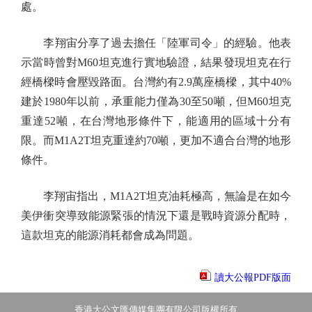
處。
李翔宙分享了過去擔任「陸軍司令」的經驗。他表
示當時曾對M60坦克進行實地驗證，結果發現坦克在行
經橋樑時會壓毀路面。台灣約有2.9萬座橋樑，其中40%
建於1980年以前，承重能力僅為30至50噸，但M60坦克
重達52噸，在台灣地形條件下，能適用的區域十分有
限。而M1A2T坦克重達約70噸，更加不適合台灣的地形
條件。
李翔宙指出，M1A2T坦克油耗極高，無論是在如今
美伊衝突導致能源緊張的情況下還是戰時資源分配時，
這款坦克的能源消耗都會成為問題。
讀大公報PDF版面
香港大公文匯傳媒集團有限公司版權所有