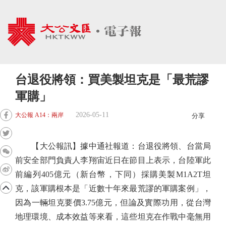
台退役將領：買美製坦克是「最荒謬
軍購」
2026-05-11
大公報 A14：兩岸
分享
【大公報訊】據中通社報道：台退役將領、台當局
前安全部門負責人李翔宙近日在節目上表示，台陸軍此
前編列405億元（新台幣，下同）採購美製M1A2T坦
克，該軍購根本是「近數十年來最荒謬的軍購案例」，
因為一輛坦克要價3.75億元，但論及實際功用，從台灣
地理環境、成本效益等來看，這些坦克在作戰中毫無用