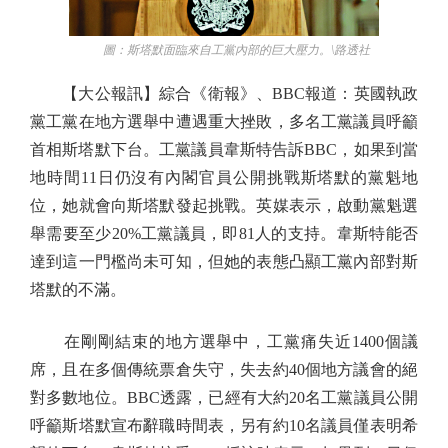
圖：斯塔默面臨來自工黨內部的巨大壓力。\路透社
【大公報訊】綜合《衛報》、BBC報道：英國執政
黨工黨在地方選舉中遭遇重大挫敗，多名工黨議員呼籲
首相斯塔默下台。工黨議員韋斯特告訴BBC，如果到當
地時間11日仍沒有內閣官員公開挑戰斯塔默的黨魁地
位，她就會向斯塔默發起挑戰。英媒表示，啟動黨魁選
舉需要至少20%工黨議員，即81人的支持。韋斯特能否
達到這一門檻尚未可知，但她的表態凸顯工黨內部對斯
塔默的不滿。
在剛剛結束的地方選舉中，工黨痛失近1400個議
席，且在多個傳統票倉失守，失去約40個地方議會的絕
對多數地位。BBC透露，已經有大約20名工黨議員公開
呼籲斯塔默宣布辭職時間表，另有約10名議員僅表明希