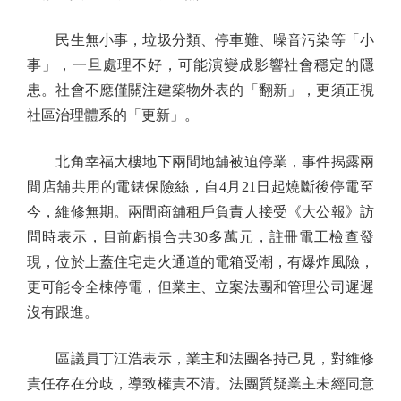
民生無小事，垃圾分類、停車難、噪音污染等「小
事」，一旦處理不好，可能演變成影響社會穩定的隱
患。社會不應僅關注建築物外表的「翻新」，更須正視
社區治理體系的「更新」。
北角幸福大樓地下兩間地舖被迫停業，事件揭露兩
間店舖共用的電錶保險絲，自4月21日起燒斷後停電至
今，維修無期。兩間商舖租戶負責人接受《大公報》訪
問時表示，目前虧損合共30多萬元，註冊電工檢查發
現，位於上蓋住宅走火通道的電箱受潮，有爆炸風險，
更可能令全棟停電，但業主、立案法團和管理公司遲遲
沒有跟進。
區議員丁江浩表示，業主和法團各持己見，對維修
責任存在分歧，導致權責不清。法團質疑業主未經同意