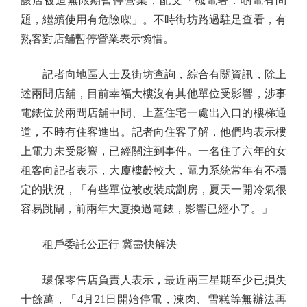
該店被迫無限期暫停營業，配文「機電署：啲電有問
題，繼續使用有危險㗎」。不時街坊路過駐足查看，有
熟客對店舖暫停營業表示惋惜。
記者向地區人士及街坊查詢，綜合有關資訊，除上
述兩間店舖，目前幸福大樓沒有其他單位受影響，涉事
電錶位於兩間店舖中間、上蓋住宅一處出入口的樓梯通
道，不時有住客進出。記者向住客了解，他們均表示樓
上電力未受影響，已經關注到事件。一名住了六年的女
租客向記者表示，大廈樓齡較大，電力系統常年有不穩
定的狀況，「有些單位被改裝成劏房，夏天一開冷氣很
容易跳閘，前兩年大廈換過電錶，影響已經小了。」
租戶委託公正行 冀盡快解決
環保零售店負責人表示，最近兩三星期至少已損失
十餘萬，「4月21日開始停電，凍肉、雪糕等無辦法再