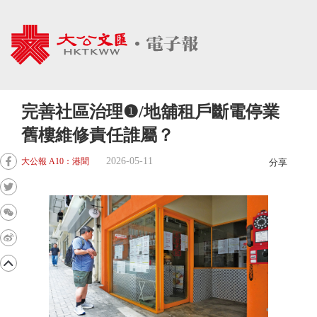
完善社區治理❶/地舖租戶斷電停業
舊樓維修責任誰屬？
2026-05-11
大公報 A10：港聞
分享