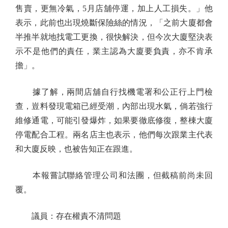
售賣，更無冷氣，5月店舖停運，加上人工損失。」他
表示，此前也出現燒斷保險絲的情況，「之前大廈都會
半推半就地找電工更換，很快解決，但今次大廈堅決表
示不是他們的責任，業主認為大廈要負責，亦不肯承
擔」。
據了解，兩間店舖自行找機電署和公正行上門檢
查，豈料發現電箱已經受潮，內部出現水氣，倘若強行
維修通電，可能引發爆炸，如果要徹底修復，整棟大廈
停電配合工程。兩名店主也表示，他們每次跟業主代表
和大廈反映，也被告知正在跟進。
本報嘗試聯絡管理公司和法團，但截稿前尚未回
覆。
議員：存在權責不清問題