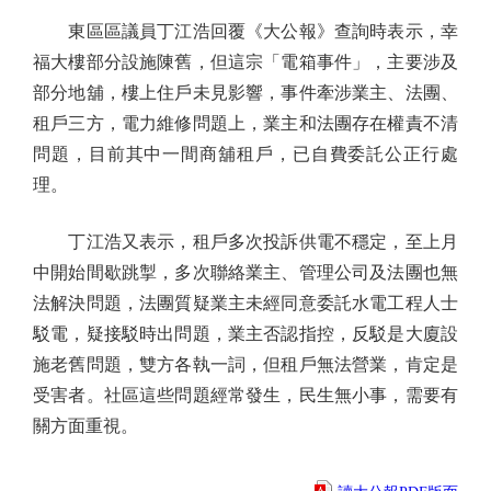
東區區議員丁江浩回覆《大公報》查詢時表示，幸
福大樓部分設施陳舊，但這宗「電箱事件」，主要涉及
部分地舖，樓上住戶未見影響，事件牽涉業主、法團、
租戶三方，電力維修問題上，業主和法團存在權責不清
問題，目前其中一間商舖租戶，已自費委託公正行處
理。
丁江浩又表示，租戶多次投訴供電不穩定，至上月
中開始間歇跳掣，多次聯絡業主、管理公司及法團也無
法解決問題，法團質疑業主未經同意委託水電工程人士
駁電，疑接駁時出問題，業主否認指控，反駁是大廈設
施老舊問題，雙方各執一詞，但租戶無法營業，肯定是
受害者。社區這些問題經常發生，民生無小事，需要有
關方面重視。