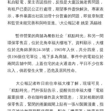
私自駁電，業主否認指控，反指是大廈設施老舊問題，
有租戶已委託公正行處理，期望事件盡快解決。專家表
示，事件暴露出社區治理十分普遍的問題，即規章制度
和監管未能完善和與時並進。\大公報記者 姚棠 馮錫雄
暫停營業的商舖為餐飲社企「糕點時光」和另一間
環保零售店，位於北角幸福大樓地下。資料顯示，大樓
位於北角錦屏街24-38號，1965年入伙，共分四座，提
供196個住宅單位，地下多為商舖。事件中的電箱位於
兩間店舖中間、上蓋住宅的走火通道內，平日不少住客
出入，倘若發生火警，恐危及居民性命。
大公報記者昨日前往幸福大樓了解，現場可見，
「糕點時光」門外張貼告示，提醒街坊幸福大樓「電箱
嚴重損壞，存在隨時爆炸及火警隱患」；至於相鄰的環
保零售店，緊閉的捲簾鐵閘上貼有一張AI製圖漫畫，指