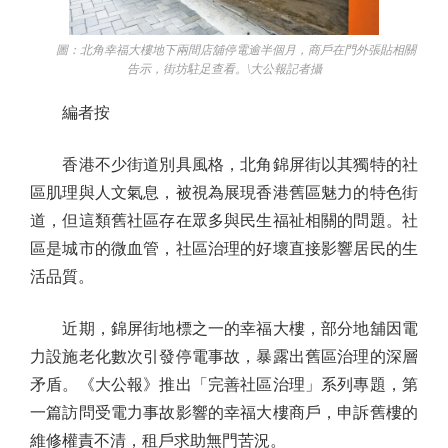
圖：北角幸福大樓地下兩間店舖停電逾半個月，商戶在門外張貼相關
告示，街坊駐足查看。\大公報記者攝
編者按
香港不少街道別具風格，北角錦屏街以其獨特的社
區肌理與人文氣息，被視為展現香港舊區魅力的特色街
道，但這類舊社區存在眾多與民生福祉相關的問題。社
區是城市的微血管，社區治理的好壞直接影響居民的生
活品質。
近期，錦屏街地標之一的幸福大樓，部分地舖因電
力設施老化數次引發停電事故，暴露出舊區治理的深層
矛盾。《大公報》推出「完善社區治理」系列專題，第
一篇訪問受電力事故影響的幸福大樓商戶，申訴舊樓的
維修權責不清，租戶求助無門苦況。