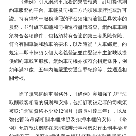
《條例》引入網約車服務的規管框架，訂明提供網
約車服務的平台、車輛及司機三方均須領取牌照或許可
證。持有網約車服務牌照的平台須維持適當且具效率的
服務，並對旗下車輛和司機進行盡職審查。網約車車輛
須符合各項條件，包括須持有合適的第三者風險保險、
符合有關車齡和驗車的要求，以及遵從「人車綁定」的
規定—即車輛須以個人名義登記並由登記車主駕駛以提
供網約車載客服務。網約車司機亦須符合指定條件，例
如年滿21歲、五年內無嚴重交通定罪紀錄等，並通過相
關考核。
除了規管網約車服務外，《條例》亦加強了與非法
取酬載客相關的罰則和安排，包括訂明被定罪的司機須
被取消駕駛資格不少於12個月（最長可達三年），以及
強化暫時吊銷相關車輛牌照及扣押車輛的安排，《條
例》允許執法機關在未能識辨涉事司機以作出刑事檢控