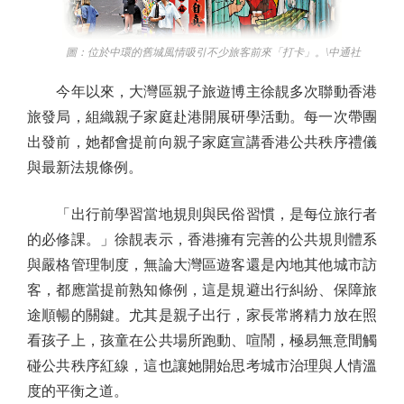
圖：位於中環的舊城風情吸引不少旅客前來「打卡」。\中通社
今年以來，大灣區親子旅遊博主徐靚多次聯動香港
旅發局，組織親子家庭赴港開展研學活動。每一次帶團
出發前，她都會提前向親子家庭宣講香港公共秩序禮儀
與最新法規條例。
「出行前學習當地規則與民俗習慣，是每位旅行者
的必修課。」徐靚表示，香港擁有完善的公共規則體系
與嚴格管理制度，無論大灣區遊客還是內地其他城市訪
客，都應當提前熟知條例，這是規避出行糾紛、保障旅
途順暢的關鍵。尤其是親子出行，家長常將精力放在照
看孩子上，孩童在公共場所跑動、喧鬧，極易無意間觸
碰公共秩序紅線，這也讓她開始思考城市治理與人情溫
度的平衡之道。