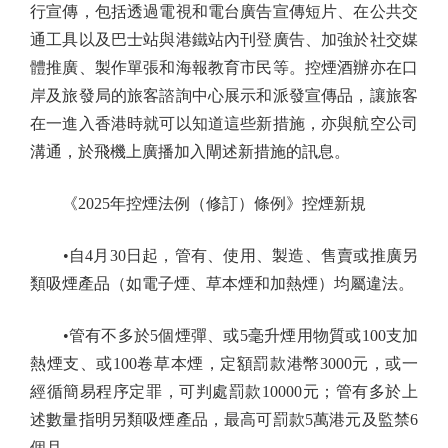
行宣傳，包括透過電視和電台廣告宣傳短片、在公共交
通工具以及巴士站與港鐵站內刊登廣告、加強於社交媒
體推廣、製作單張和海報教育市民等。控煙酒辦亦在口
岸及旅發局的旅客諮詢中心展示和派發宣傳品，讓旅客
在一進入香港時就可以知道這些新措施，亦與航空公司
溝通，於飛機上廣播加入閘述新措施的訊息。
《2025年控煙法例（修訂）條例》控煙新規
•自4月30日起，管有、使用、製造、售賣或推廣另
類吸煙產品（如電子煙、草本煙和加熱煙）均屬違法。
•管有不多於5個煙彈、或5毫升煙用物質或100支加
熱煙支、或100卷草本煙，定額罰款港幣3000元，或一
經循簡易程序定罪，可判處罰款10000元；管有多於上
述數量指明另類吸煙產品，最高可罰款5萬港元及監禁6
個月。