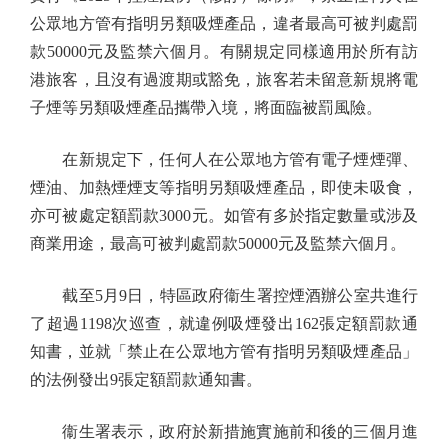
公眾地方管有指明另類吸煙產品，違者最高可被判處罰
款50000元及監禁六個月。有關規定同樣適用於所有訪
港旅客，且沒有過渡期或豁免，旅客若未留意新規將電
子煙等另類吸煙產品攜帶入境，將面臨被罰風險。
在新規定下，任何人在公眾地方管有電子煙煙彈、
煙油、加熱煙煙支等指明另類吸煙產品，即使未吸食，
亦可被處定額罰款3000元。如管有多於指定數量或涉及
商業用途，最高可被判處罰款50000元及監禁六個月。
截至5月9日，特區政府衞生署控煙酒辦公室共進行
了超過1198次巡查，就違例吸煙發出162張定額罰款通
知書，並就「禁止在公眾地方管有指明另類吸煙產品」
的法例發出9張定額罰款通知書。
衞生署表示，政府於新措施實施前和後的三個月進