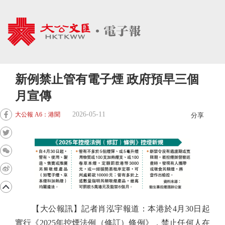
新例禁止管有電子煙 政府預早三個
月宣傳
2026-05-11
大公報 A6：港聞
分享
【大公報訊】記者肖泓宇報道：本港於4月30日起
實行《2025年控煙法例（修訂）條例》，禁止任何人在