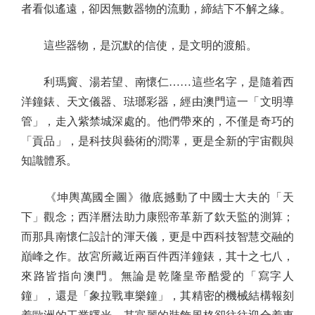
者看似遙遠，卻因無數器物的流動，締結下不解之緣。
這些器物，是沉默的信使，是文明的渡船。
利瑪竇、湯若望、南懷仁……這些名字，是隨着西
洋鐘錶、天文儀器、琺瑯彩器，經由澳門這一「文明導
管」，走入紫禁城深處的。他們帶來的，不僅是奇巧的
「貢品」，是科技與藝術的潤澤，更是全新的宇宙觀與
知識體系。
《坤輿萬國全圖》徹底撼動了中國士大夫的「天
下」觀念；西洋曆法助力康熙帝革新了欽天監的測算；
而那具南懷仁設計的渾天儀，更是中西科技智慧交融的
巔峰之作。故宮所藏近兩百件西洋鐘錶，其十之七八，
來路皆指向澳門。無論是乾隆皇帝酷愛的「寫字人
鐘」，還是「象拉戰車樂鐘」，其精密的機械結構報刻