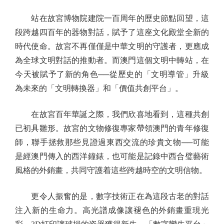
站在故宮博物院建院一百周年的歷史節點回望，這
段跨越四百年的器物對話，賦予了這座文化殿堂全新的
時代使命。故宮不再僅僅是中華文明的守護者，更應成
為全球文明對話的推動者。而澳門這個文明中轉站，在
今天被賦予了新的角色──從歷史的「文明導管」升級
為未來的「文明轉換器」和「價值共創平台」。
在故宮百年華誕之際，我們欣喜地看到，這種共創
已初具雛形。故宮的文物修復專家帶領澳門的青年修復
師，聯手拯救那些見證過東西交流的珍貴文物──可能
是經澳門傳入的西洋鐘錶，也可能是記錄中西合璧藝術
風格的外銷畫，共同守護着這些跨越時空的文明信物。
更令人振奮的是，數字技術正在為這段古老的對話
注入新的生命力。高光譜成像讓褪色的外銷畫重現光