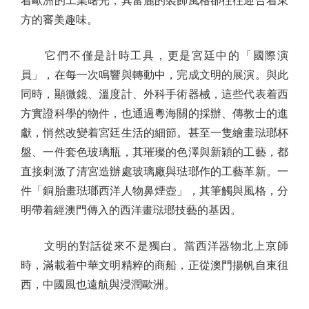
着歐洲的工業曙光，其富麗的裝飾風格卻往往迎合着東
方的審美趣味。
它們不僅是計時工具，更是宮廷中的「國際演
員」，在每一次鳴響與轉動中，完成文明的展演。與此
同時，顯微鏡、溫度計、外科手術器械，這些代表着西
方實證科學的物件，也通過粵海關的採辦、傳教士的進
獻，悄然改變着宮廷生活的細節。甚至一隻繪畫琺瑯杯
盤、一件套色玻璃瓶，其璀璨的色澤與新穎的工藝，都
直接刺激了清宮造辦處玻璃廠與琺瑯作的工藝革新。一
件「銅胎畫琺瑯西洋人物鼻煙壺」，其筆觸與風格，分
明帶着經澳門傳入的西洋畫琺瑯技藝的基因。
文明的對話從來不是獨白。當西洋器物北上京師
時，滿載着中華文明精粹的商船，正從澳門揚帆自東徂
西，中國風也遠航與浸潤歐洲。