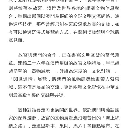
彩，3D打印讓破損的瓷器獲得新生，「數字孿生平台」
則將散落在故宮、澳門及世界各地的相關文物信息整
合，重構出那個以澳門為樞紐的全球文明交流網絡。通
過這些技術，那些曾經只能在宮殿深處欣賞的文物，如
今可以通過沉浸式展覽的方式，在藝術博物館與全球觀
眾見面。
故宮與澳門的合作，正在書寫文明互鑒的當代篇
章。連續二十六年在澳門舉辦的故宮文物特展，早已超
越簡單的「器物展示」，升級為深度的「文化對話」。
「閱世遺情」展覽，將澳門的風物建築繪畫帶入紫禁
城，這不僅是展品的交流，更是兩種文化記憶在中華文
明最高殿堂裏的交融與共鳴。
這種對話要走向更廣闊的世界。依託澳門與葡語國
家的深厚淵源，故宮的文物展覽應沿着昔日的「海上絲
綢之路」，走進里斯本、果阿、馬六甲等節點城市。在