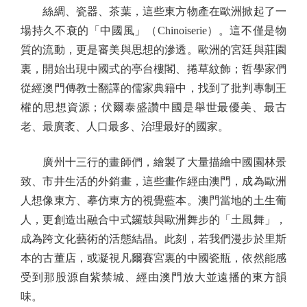
絲綢、瓷器、茶葉，這些東方物產在歐洲掀起了一
場持久不衰的「中國風」（Chinoiserie）。這不僅是物
質的流動，更是審美與思想的滲透。歐洲的宮廷與莊園
裏，開始出現中國式的亭台樓閣、捲草紋飾；哲學家們
從經澳門傳教士翻譯的儒家典籍中，找到了批判專制王
權的思想資源；伏爾泰盛讚中國是舉世最優美、最古
老、最廣袤、人口最多、治理最好的國家。
廣州十三行的畫師們，繪製了大量描繪中國園林景
致、市井生活的外銷畫，這些畫作經由澳門，成為歐洲
人想像東方、摹仿東方的視覺藍本。澳門當地的土生葡
人，更創造出融合中式鑼鼓與歐洲舞步的「土風舞」，
成為跨文化藝術的活態結晶。此刻，若我們漫步於里斯
本的古董店，或凝視凡爾賽宮裏的中國瓷瓶，依然能感
受到那股源自紫禁城、經由澳門放大並遠播的東方韻
味。