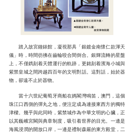
踏入故宮鐘錶館，凝視那具「銀鍍金南懷仁款渾天
儀」時，時間彷彿在齒輪咬合間倒合。銀輝流轉的星盤
上，不僅鐫刻着天體運行的軌跡，更銘刻着濱海小城與
紫禁皇城之間跨越四百年的文明對話。這對話，始於器
物，卻遠不止於器物。
當十六世紀葡萄牙商船在媽閣灣鳴笛，澳門，這個
珠江口西側的彈丸之地，便注定成為連接東西方的獨特
津樑。幾乎與此同時，紫禁城作為中華文明的心臟，正
以其巍峨宮闕與典章制度，吸引着世界的目光。一邊是
海風浸潤的開放口岸，一邊是禮制森嚴的東方殿堂，二