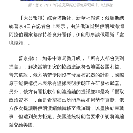
圖：普京（中）9日在莫斯科紅場出席閱兵式。\法新社
【大公報訊】綜合塔斯社、新華社報道：俄羅斯總
統普京9日在記者會上表示，由於俄羅斯與伊朗和海灣
阿拉伯國家都保持着良好關係，伊朗戰事讓俄羅斯「處
境複雜」。
普京指出，如果中東局勢升級，「所有人都會受到
損害」，解決當前衝突的協議應該符合地區各國利益。
普京還說，俄方清楚伊朗沒有發展核武器的計劃，國際
原子能機構從未表示有證據表明伊朗正在研發核武器。
另外，俄方有關接收伊朗濃縮鈾的提議並非是為「攫取
政治資本」，而是希望盡己所能為緩和局勢作貢獻。俄
方多次提議將伊朗濃縮鈾轉移至俄羅斯，以盡快結束戰
事，但遭到美方拒絕。美國總統特朗普要求伊朗將濃縮
鈾交給美國。