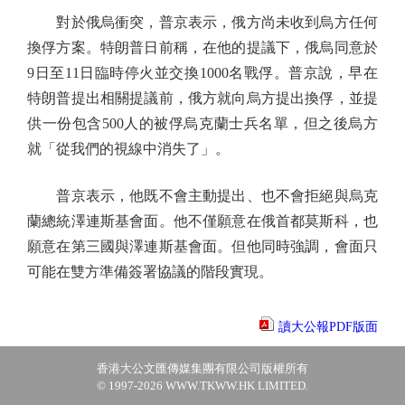
對於俄烏衝突，普京表示，俄方尚未收到烏方任何
換俘方案。特朗普日前稱，在他的提議下，俄烏同意於
9日至11日臨時停火並交換1000名戰俘。普京說，早在
特朗普提出相關提議前，俄方就向烏方提出換俘，並提
供一份包含500人的被俘烏克蘭士兵名單，但之後烏方
就「從我們的視線中消失了」。
普京表示，他既不會主動提出、也不會拒絕與烏克
蘭總統澤連斯基會面。他不僅願意在俄首都莫斯科，也
願意在第三國與澤連斯基會面。但他同時強調，會面只
可能在雙方準備簽署協議的階段實現。
讀大公報PDF版面
香港大公文匯傳媒集團有限公司版權所有
© 1997-2026 WWW.TKWW.HK LIMITED.