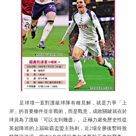
足球壇一直對護級球隊有種見解，就是力爭「上
岸」的首要條件並非戰術，而是戰意，成敗關鍵就在於
球員為了護級「可以去到幾盡」。正極力避免歷史性從
英超降班的上屆歐霸盃盟主熱刺，近2場全勝後暫時脫