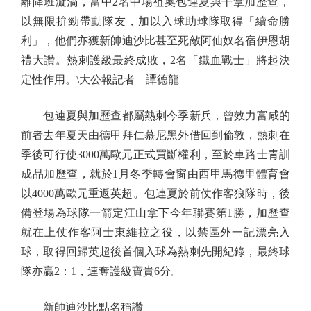
離降班漩渦，當中2名中場祖奧包連夏與干拿加歷查，
以無限拚勁帶動隊友，加以入球助球隊取得「續命勝
利」，他們亦獲新帥迪沙比甚至死敵阿仙奴名宿伊恩胡
禮大讚。熱刺護級最終成敗，2名「鐵血戰士」將起決
定性作用。\大公報記者 譚德龍
包連夏與加歷查都屬熱刺今季新兵，曾效力富咸的
前者去年夏天由德甲拜仁慕尼黑外借回到倫敦，熱刺在
季後可行使3000萬歐元正式買斷權利，至於車路士青訓
成品加歷查，就於1月冬季轉會窗由西甲馬德里體育會
以4000萬歐元重返英超。包連夏於前仗作客狼隊時，後
備登場為球隊一箭定江山拿下今年聯賽第1勝，加歷查
就在上仗作客阿士東維拉之役，以禁區外一記漂亮入
球，取得回歸英超後首個入球為熱刺先開紀錄，最終球
隊亦贏2：1，連奪護級寶貴6分。
新帥迪沙比點名稱讚