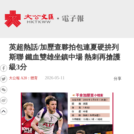
英超熱話/加歷查夥拍包連夏硬拚列
斯聯 鐵血雙雄坐鎮中場 熱刺再搶護
級3分
2026-05-11
大公報 A20：體育
分享