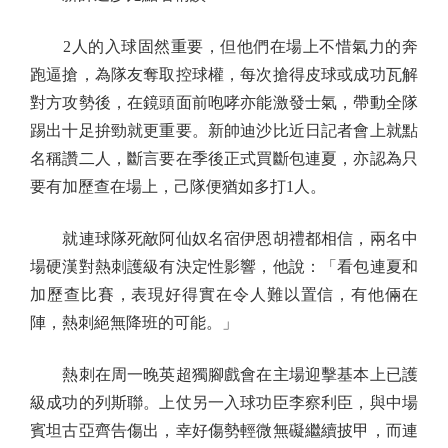
2人的入球固然重要，但他們在場上不惜氣力的奔
跑逼搶，為隊友奪取控球權，每次搶得皮球或成功瓦解
對方攻勢後，在鏡頭面前咆哮亦能激發士氣，帶動全隊
踢出十足拚勁就更重要。新帥迪沙比近日記者會上就點
名稱讚二人，斷言要在季後正式買斷包連夏，亦認為只
要有加歷查在場上，己隊便猶如多打1人。
就連球隊死敵阿仙奴名宿伊恩胡禮都相信，兩名中
場硬漢對熱刺護級有決定性影響，他說：「看包連夏和
加歷查比賽，表現好得實在令人難以置信，有他倆在
陣，熱刺絕無降班的可能。」
熱刺在周一晚英超獨腳戲會在主場迎擊基本上已護
級成功的列斯聯。上仗另一入球功臣李察利臣，與中場
賓坦古亞齊告傷出，幸好傷勢輕微無礙繼續披甲，而連