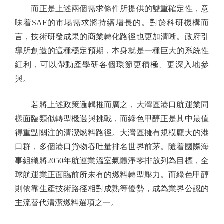
而正是上述兩個需求條件所提供的雙重確定性，意
味着SAF的市場需求將持續增長的。對於科研機構而
言，技術研發成果的商業轉化路徑也更加清晰。政府引
導所創造的這種穩定預期，本身就是一種巨大的系統性
紅利，可以帶動產學研各個環節更積極、更深入地參
與。
若將上述政策邏輯推而廣之，大灣區港口航運業同
樣面臨類似轉型機遇與挑戰，而綠色甲醇正是其中最值
得重點關注的清潔燃料路徑。大灣區擁有規模龐大的港
口群，多個港口貨物吞吐量排名世界前茅。隨着國際海
事組織將2050年航運業溫室氣體淨零排放列為目標，全
球航運業正面臨前所未有的燃料轉型壓力。而綠色甲醇
則依靠生產技術路徑相對成熟等優勢，成為業界公認的
主流替代清潔燃料選項之一。