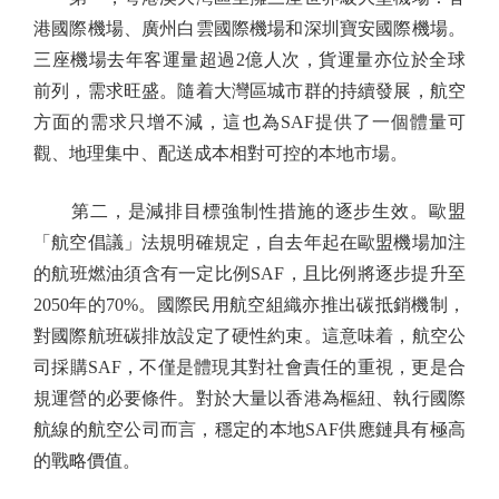
港國際機場、廣州白雲國際機場和深圳寶安國際機場。
三座機場去年客運量超過2億人次，貨運量亦位於全球
前列，需求旺盛。隨着大灣區城市群的持續發展，航空
方面的需求只增不減，這也為SAF提供了一個體量可
觀、地理集中、配送成本相對可控的本地市場。
第二，是減排目標強制性措施的逐步生效。歐盟
「航空倡議」法規明確規定，自去年起在歐盟機場加注
的航班燃油須含有一定比例SAF，且比例將逐步提升至
2050年的70%。國際民用航空組織亦推出碳抵銷機制，
對國際航班碳排放設定了硬性約束。這意味着，航空公
司採購SAF，不僅是體現其對社會責任的重視，更是合
規運營的必要條件。對於大量以香港為樞紐、執行國際
航線的航空公司而言，穩定的本地SAF供應鏈具有極高
的戰略價值。