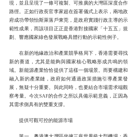
現，並且呈現了一條可複製、可推廣的大灣區深度合作
路徑。正如行政長官李家超在簽署儀式上表示，兩地政
府成功帶領怡斯萊落戶東莞，是政府實踐行政主導的示
範性成果，而該項目正正是香港對接國家「十五五」規
劃、響應國家綠色發展戰略具體行動的示範性例子。
在新的地緣政治和產業競爭格局下，香港需要尋找
新的賽道，尤其是能夠與國家核心戰略形成共鳴的領
域。新能源產業恰恰提供了這樣一個場景。而要構建和
融入新的產業鏈，政府如何通過政策措施引導產業發
展，無疑十分重要。與此同時，也要結合市場需求端觀
察考量。今次SAF的合作之所以具備示範意義，正因為
其需求側具有的雙重支撐。
提供可觀可控的能源市場
第一，粵港澳大灣區坐擁三座世界級大型機場：香