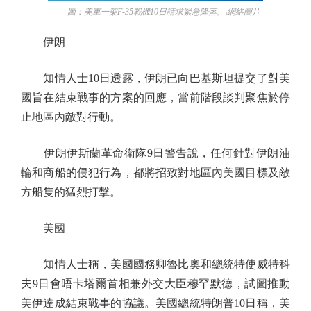
圖：美軍一架F-35戰機10日請求緊急降落。\網絡圖片
伊朗
知情人士10日透露，伊朗已向巴基斯坦提交了對美
國旨在結束戰事的方案的回應，當前階段談判聚焦於停
止地區內敵對行動。
伊朗伊斯蘭革命衛隊9日警告說，任何針對伊朗油
輪和商船的侵犯行為，都將招致對地區內美國目標及敵
方船隻的猛烈打擊。
美國
知情人士稱，美國國務卿魯比奧和總統特使威特科
夫9日會晤卡塔爾首相兼外交大臣穆罕默德，試圖推動
美伊達成結束戰事的協議。美國總統特朗普10日稱，美