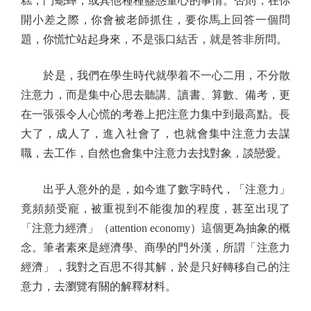
糕，鬥蟋蟀，或其他種種蠱惑童心的事情。否則，在你
開小差之際，你會被老師抓住，要你馬上回答一個問
題，你慌忙站起身來，不是張口結舌，就是答非所問。
於是，我們在學生時代就學着不一心二用，不分散
注意力，而是集中心思去聽講、讀書、算數、備考，更
在一張張令人心慌的考卷上把注意力集中到最高點。長
大了，成人了，進入社會了，也就會集中注意力去謀
職，去工作，自然也會集中注意力去找對象，談戀愛。
出乎人意外的是，如今進了數字時代，「注意力」
竟頻頻受寵，被重視到不能復加的程度，甚至出現了
「注意力經濟」（attention economy）這個更為抽象的概
念。筆者素來是經濟學、商學的門外漢，所謂「注意力
經濟」，我對之百思不得其解，於是只好轉移自己的注
意力，去瀏覽有關的解釋材料。