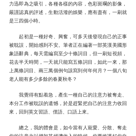
力迅即為之吸引，各種各樣的內容，色彩斑斕的影像，
嚴謹認真的評述，生動活潑的娛樂，應有盡有，一刷就
是三四個小時。
起初是一種好奇、興奮，可多天後發現自己的正事
被耽誤，開始感到不安。筆者正在編著一部英漢美國形
象語辭典，每天需編寫至少十條詞目，但一刷短視頻，
花去半天時間，一天就只能寫五條詞目，如此一來，那
上萬條詞目、兩三萬個例句該寫到何年何月？一個八旬
老人能有多少多餘的春夏秋冬？
我覺得有點着急，產生一種自己的注意力被奪走、
本分工作被耽誤的遺憾，於是趕緊把自己的注意力收回
來，回到英文習語、俚語、口語上來。
總之，我的體會是，如今當有人寵愛、分散、奪走