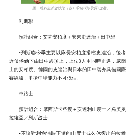
圖：熱刺主帥迪沙比（右）帶領球隊取得2連勝。
列斯聯
預計組合：艾芬安柏度＋安東史達治＋田中碧
•列斯聯今季主要以隊長安柏度搭檔史達治，後者
近仗倦勤下由田中碧頂上，上仗3人更同時正選，威爾
士的安柏度、德國的史達治與日本的田中碧亦具備國際
賽經驗，爭搶中場能力不可低估。
車路士
預計組合：摩西斯卡些度＋安達利山度士／羅美奧
拉維亞／列斯占士
•不論對利物浦時正選的山度士或久休復出的拉維