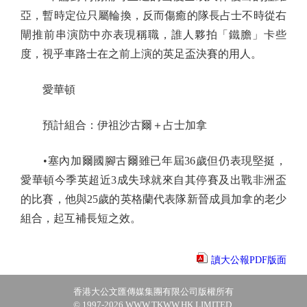
亞，暫時定位只屬輪換，反而傷癒的隊長占士不時從右
閘推前串演防中亦表現稱職，誰人夥拍「鐵膽」卡些
度，視乎車路士在之前上演的英足盃決賽的用人。
愛華頓
預計組合：伊祖沙古爾＋占士加拿
•塞內加爾國腳古爾雖已年屆36歲但仍表現堅挺，
愛華頓今季英超近3成失球就來自其停賽及出戰非洲盃
的比賽，他與25歲的英格蘭代表隊新晉成員加拿的老少
組合，起互補長短之效。
讀大公報PDF版面
香港大公文匯傳媒集團有限公司版權所有
© 1997-2026 WWW.TKWW.HK LIMITED.