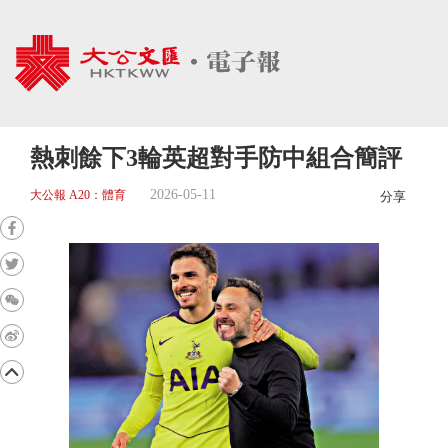
熱刺餘下3輪英超對手防中組合簡評
2026-05-11
大公報 A20：體育
分享