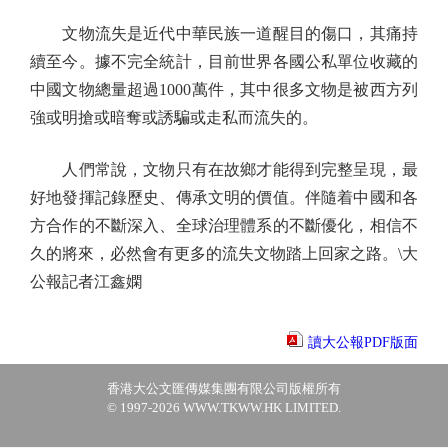
文物流失是近代中華民族一道醒目的傷口，其痛持
續至今。據不完全統計，目前世界各國公私單位收藏的
中國文物總量超過1000萬件，其中很多文物是被西方列
強或明搶或暗奪或誘騙或走私而流失的。
人們常說，文物只有在故鄉才能得到完整呈現，最
好地發揮記錄歷史、傳承文明的價值。伴隨着中國和各
方合作的不斷深入、全球治理體系的不斷優化，相信不
久的將來，必然會有更多的流失文物踏上回家之路。\大
公報記者江鑫嫻
讀大公報PDF版面
香港大公文匯傳媒集團有限公司版權所有
© 1997-2026 WWW.TKWW.HK LIMITED.