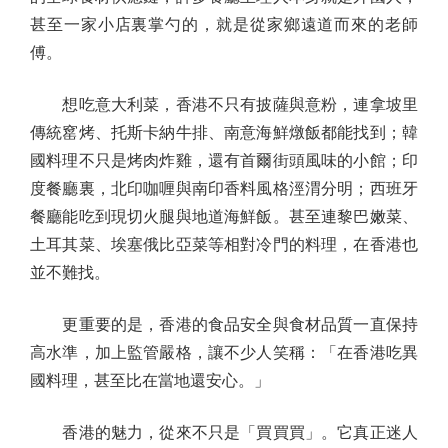
甚至一家小店裏掌勺的，就是從家鄉遠道而來的老師
傅。
想吃意大利菜，香港不只有披薩與意粉，連拿坡里
傳統窰烤、托斯卡納牛排、南意海鮮燉飯都能找到；韓
國料理不只是烤肉炸雞，還有首爾街頭風味的小館；印
度餐廳裏，北印咖喱與南印香料風格涇渭分明；西班牙
餐廳能吃到現切火腿與地道海鮮飯。甚至連黎巴嫩菜、
土耳其菜、埃塞俄比亞菜等相對冷門的料理，在香港也
並不難找。
更重要的是，香港的食品安全與食材品質一直保持
高水準，加上監管嚴格，讓不少人笑稱：「在香港吃異
國料理，甚至比在當地還安心。」
香港的魅力，從來不只是「買買買」。它真正迷人