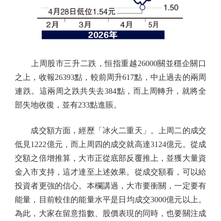
上周股市三升二跌，恒指重越26000關並穩企關口
之上，收報26393點，較前周升617點，中止過去的兩周
連跌。這兩周之跌共失去384點，而上周轉升，就將全
部失地收復，並有233點進賬。
成交額方面，經歷「冰火二重天」。上周二的成交
低見1222億元，而上周四的成交就高達3124億元。從成
交額之倍增推算，大市正從底部反覆推上，並獲大量資
金入市支持，這才達至上述效果。從成交額看，可以給
投資者更強的信心。本欄講過，大市要衝關，一定要有
能量，目前較佳的能量水平是日均成交3000億元以上。
為此，大家在留意指數、股價表現的同時，也要關注成