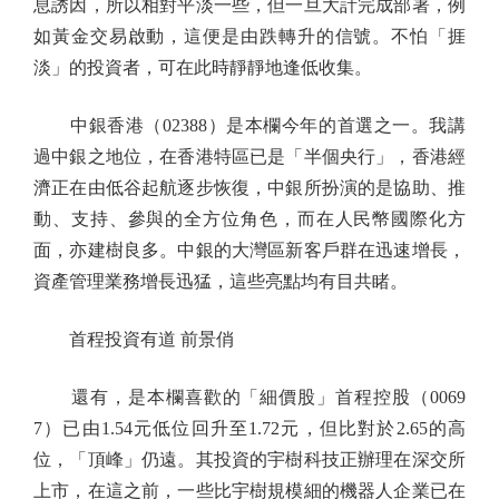
息誘因，所以相對平淡一些，但一旦大計完成部署，例
如黃金交易啟動，這便是由跌轉升的信號。不怕「捱
淡」的投資者，可在此時靜靜地逢低收集。
中銀香港（02388）是本欄今年的首選之一。我講
過中銀之地位，在香港特區已是「半個央行」，香港經
濟正在由低谷起航逐步恢復，中銀所扮演的是協助、推
動、支持、參與的全方位角色，而在人民幣國際化方
面，亦建樹良多。中銀的大灣區新客戶群在迅速增長，
資產管理業務增長迅猛，這些亮點均有目共睹。
首程投資有道 前景俏
還有，是本欄喜歡的「細價股」首程控股（0069
7）已由1.54元低位回升至1.72元，但比對於2.65的高
位，「頂峰」仍遠。其投資的宇樹科技正辦理在深交所
上市，在這之前，一些比宇樹規模細的機器人企業已在