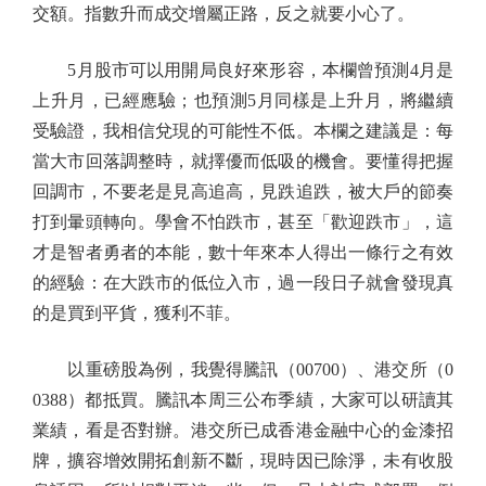
交額。指數升而成交增屬正路，反之就要小心了。
5月股市可以用開局良好來形容，本欄曾預測4月是
上升月，已經應驗；也預測5月同樣是上升月，將繼續
受驗證，我相信兌現的可能性不低。本欄之建議是：每
當大市回落調整時，就擇優而低吸的機會。要懂得把握
回調市，不要老是見高追高，見跌追跌，被大戶的節奏
打到暈頭轉向。學會不怕跌市，甚至「歡迎跌市」，這
才是智者勇者的本能，數十年來本人得出一條行之有效
的經驗：在大跌市的低位入市，過一段日子就會發現真
的是買到平貨，獲利不菲。
以重磅股為例，我覺得騰訊（00700）、港交所（0
0388）都抵買。騰訊本周三公布季績，大家可以研讀其
業績，看是否對辦。港交所已成香港金融中心的金漆招
牌，擴容增效開拓創新不斷，現時因已除淨，未有收股