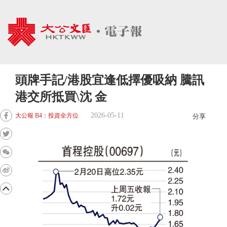
頭牌手記/港股宜逢低擇優吸納 騰訊
港交所抵買\沈 金
2026-05-11
大公報 B4：投資全方位
分享