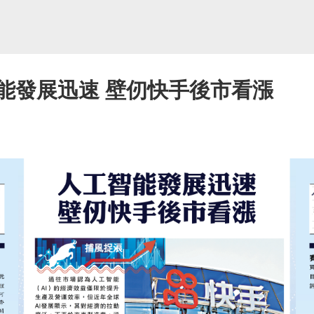
能發展迅速 壁仞快手後市看漲