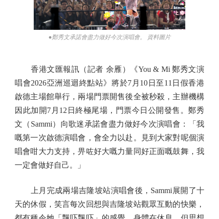
●鄭秀文承諾會盡力做好今次演唱會。 資料圖片
香港文匯報訊（記者 余雁）《You & Mi 鄭秀文演
唱會2026亞洲巡迴終點站》將於7月10日至11日假香港
啟德主場館舉行，兩場門票開售後全被秒殺，主辦機構
因此加開7月12日終極尾場，門票今日公開發售。鄭秀
文（Sammi）向歌迷承諾會盡力做好今次演唱會：「我
嘅第一次啟德演唱會，會全力以赴。見到大家對呢個演
唱會咁大力支持，畀咗好大嘅力量同好正面嘅鼓舞，我
一定會做好自己。」
上月完成兩場吉隆坡站演唱會後，Sammi展開了十
天的休假，笑言每次回想與吉隆坡站觀眾互動的快樂，
都有種令她「飄吓飄吓」的感覺，身體在休息，但思想