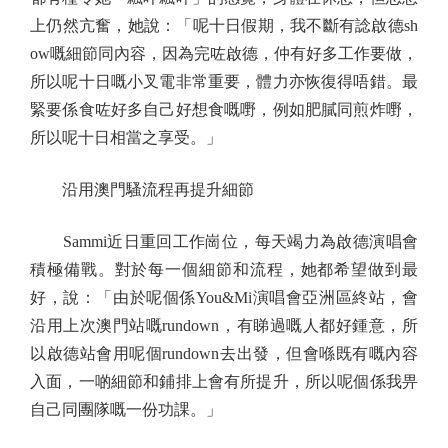
上仍然亢奮，她說：「呢十日假期，我不斷有諗啟德sh
ow嘅細節同內容，因為完咗啟德，仲有好多工作要做，
所以呢十日嘅小叉電非常重要，體力亦恢復得唔錯。最
緊要係食咗好多自己好想食嘅嘢，例如肥膩同煎炸嘢，
所以呢十日相當之享受。」
沿用澳門騷流程再提升細節
Sammi近日重回工作崗位，每天竭力為啟德演唱會
積極備戰。對於每一個細節和流程，她都希望做到最
好，說：「由於呢個係You&Mi演唱會亞洲區終站，會
沿用上次澳門站嘅rundown，有睇過嘅人都好鍾意，所
以啟德站會用呢個rundown去出發，但會喺既有嘅內容
入面，一啲細節和鋪排上會有所提升，所以呢個係我畀
自己同團隊嘅一份功課。」