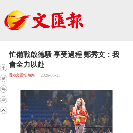
忙備戰啟德騷 享受過程 鄭秀文：我
會全力以赴
2026-05-11
香港文匯報 娛樂