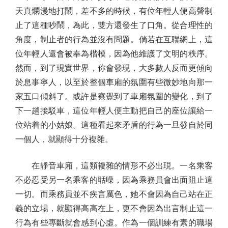
天真爛漫地打鬧，差不多的時候，有位年輕人便高聲制
止了這種吵鬧，為此，雙方還發生了口角。從合理性的
角度，制止者的行為並沒有問題。倘若在互聯網上，這
位年輕人還會被奉為楷模，因為他維護了文明的秩序。
然而，到了現實世界，你會發現，大多數人反而更傾向
於息事寧人，以至於整個車廂的氛圍有些微妙地向那一
家五口傾斜了。或許是察覺到了車廂氛圍的變化，到了
下一趟接駁車，這位年輕人便主動把自己的座位讓給一
位站着的小姑娘。這種看起來矛盾的行為一旦發自於同
一個人，就顯得十分複雜。
在靜音車廂，這類複雜的情形不必出現。一名乘客
不必忍受另一名乘客的聒噪，因為乘務員會出面阻止這
一切。而乘務員並不疾言厲色，她不會因為自己站在正
義的立場，就顯得高高在上，更不會因為出言制止這一
行為有些專斷就會感到心虛。作為一個訓練有素的職場