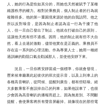
人，她的行為是恰如其分的，而她也天然被賦予了某種
維護秩序的權力。相對於乘務員，個人制止者的行為就
複雜得多。他的第一重困境來源於他的自我詰問。他之
所以反對噪音，是因為制止者認為這一行為干擾了他
人，但一旦自己發出了制止，他就在打破自己的原則，
這讓他天然有些不適感。因而，他的制止就有些不大自
然，看上去過於激動，儘管他實在是正義的。乘務員不
存在這一系列的心理活動。作為專業人士，她用一種經
過訓練的勸阻口氣去勸誡那人，並使他安靜下來。
況且，一旦你將安靜當成一個標準，你就會發現，
歷來候車廳裏此起彼伏的班次提示音，以及上到車上的
各種高音喇叭，從問候、提醒到廣告，都有些聒噪。絕
大多數乘客不會誤掉自己的列車，如果他誤車了，也很
少會因為高音喇叭的播報而趕上。因為無差別、不間斷
提醒，會使乘客將所有聲音屏蔽掉。就像現在的那些電