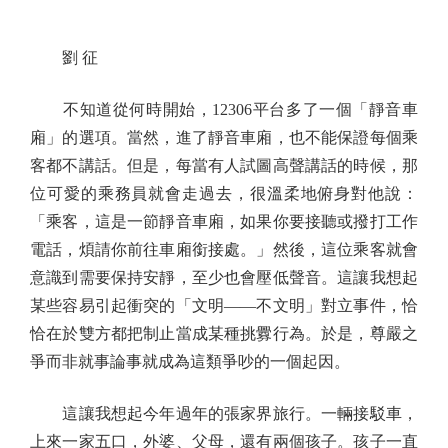
劉 征
不知道從何時開始，12306平台多了一個「靜音車
廂」的選項。當然，進了靜音車廂，也不能保證每個乘
客都不講話。但是，每當有人試圖高聲講話的時候，那
位可愛的乘務員就會走過去，很溫柔地俯身對他說：
「乘客，這是一節靜音車廂，如果你要接聽或撥打工作
電話，煩請你前往車廂銜接處。」然後，這位乘客就會
意識到需要保持安靜，至少也會壓低聲音。這讓我想起
某些容易引起衝突的「文明——不文明」對立事件，恰
恰在於雙方都把制止當成某種挑釁行為。於是，尊嚴之
爭而非就事論事就成為這類爭吵的一個起因。
這讓我想起今年過年的張家界旅行。一輛接駁車，
上來一家五口，外婆、父母，還有兩個孩子。孩子一直