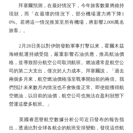
拜塞爾預測，在最好情況下，今年旅客數量將維持
現狀，而「在最壞的情況下，部分機場運力將下降1
0%。若將這一情況推算至所有機場，將影響2,000萬名
旅客」。
2月28日美以對伊朗發動軍事打擊以來，霍爾木茲
海峽航運持續受阻，嚴重影響石油供應，推高航油價
格，並導致部分航空公司取消航班。燃油通常是航空公
司的第二大支出，僅次於人力成本。拜塞爾說，「過去
兩個多月來，航空燃油價格漲至戰事開始前的兩倍。我
們預計未來數月內情況也不會恢復正常。即使能獲得航
空燃油，以目前的油價，航空公司也無法在盈利狀態下
營運這麼多航班。」
英國睿思譽航空數據分析公司近日發布的報告指
出，透過比對全球各航企的航班安排變動，發現這些航