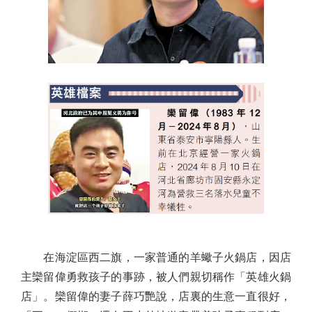
在海淀區西二旗，一家普通的羊蠍子火鍋店，因店
主欒留偉勇救孩子的事跡，被人們親切稱作「英雄火鍋
店」。欒留偉的妻子薛巧艷說，店裏的生意一直很好，