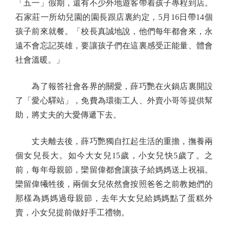
「五一」假期，還有不少外地遊客帶着孩子專程到店。
石家莊一所幼兒園的園長跟店裏約定，5月16日帶14個
孩子前來就餐。「校長真誠地說，他們每年都會來，永
遠不會忘記英雄，要讓孩子們在這裏感受正能量、體會
社會溫暖。」
為了報答社會各界的關愛，薛巧艷在火鍋店裏開設
了「愛心驛站」，免費為環衞工人、外賣小哥等提供幫
助，將丈夫的大愛傳遞下去。
丈夫離去後，薛巧艷獨自扛起生活的重擔，撫養兩
個女兒長大。如今大女兒15歲，小女兒快5歲了。之
前，每年母親節，欒留偉都會讓孩子給媽媽送上祝福。
欒留偉犧牲後，兩個女兒依然會按照爸爸之前教她們的
那樣為媽媽過母親節，去年大女兒給媽媽點了蛋糕外
賣，小女兒提前做好手工禮物。