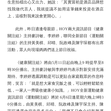
生意拍檔出心又出力。她說：「其實當初是酒店品牌想
找我做代言人，我就提議不如用這筆錢來投資在酒店
上，這樣對我來說會更開心。」
此外，昨日適逢母親節，HOY兩大資訊節目《健康
關注組》主持麥詩敏、李婷婷，聯同全新節目《運動關
注組》的主持黃美棋、邱晴、阮政峰及陳宇琛都有出席
活動，眾人向現場媽媽們送上節日祝福。
《健康關注組》將由5月11日起由晚上9 時提早至8
時30分播出。主持麥詩敏與李婷婷均表示對新安排充滿
期待。李婷婷透露調動是可以更貼合家庭觀眾的作息時
間，笑言：「就是想大家食完飯之後，可以輕輕鬆鬆坐
低，一家人一齊吸收健康小知識。」HOY全新運動健康
資訊節目《運動關注組》將於 6月6日逢星期六晚上9時3
0分播出，由黃美棋、邱晴、阮政峰及陳宇琛主持。陳