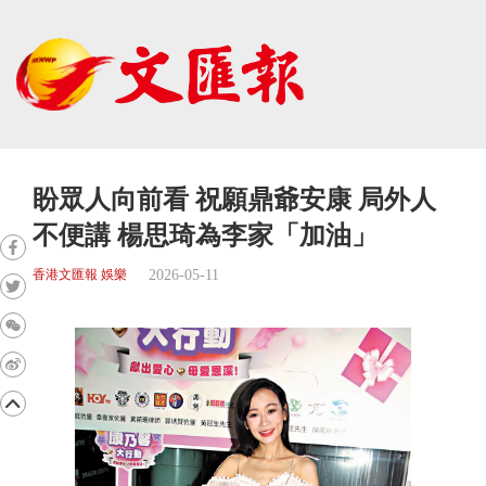
盼眾人向前看 祝願鼎爺安康 局外人
不便講 楊思琦為李家「加油」
2026-05-11
香港文匯報 娛樂