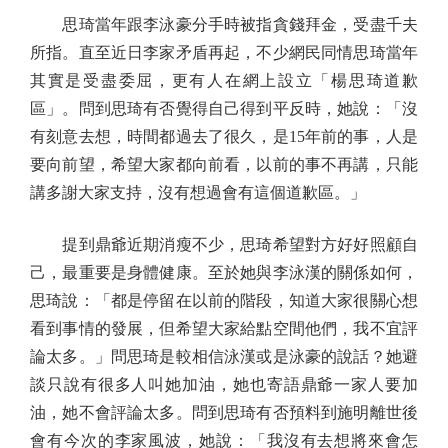
思琦當年跟李泳豪分手時被指貪錢拜金，受盡千夫
所指。直至近日李家矛盾再起，不少網民同情思琦當年
其實是受盡委屈，更有人在網上設立「楊思琦道歉
區」。問到思琦有否覺得自己得到平反時，她說：「沒
有刻意去想，時間都過去了很久，是15年前的事，人是
要向前望，希望大家都向前看，以前的事不再講，只能
講多謝大家支持，沒有想過會有這個道歉區。」
提到鼎爺近期消瘦不少，思琦希望對方好好照顧自
己，最重要是身體健康。至於她與李泳漢的關係如何，
思琦說：「都是停留在以前的階段，知道大家很關心想
看到事情的發展，但希望大家給點空間他們，我不宜評
論太多。」問思琦是較相信泳漢或是泳豪的說話？她避
談只說有很多人叫她加油，她也寄語鼎爺一家人要加
油，她不會評論太多。問到思琦有否預料到施明離世後
會有今次的李家風波，她說：「我沒有去想將來會怎