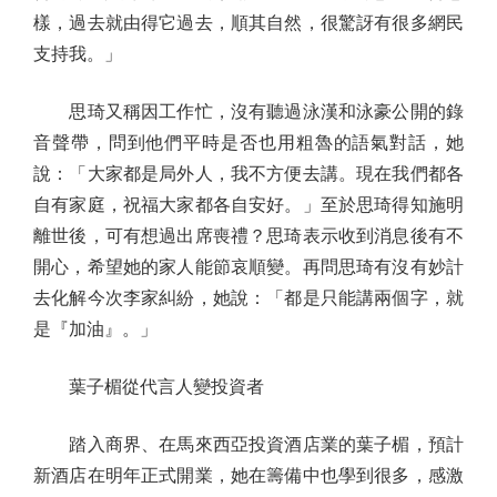
樣，過去就由得它過去，順其自然，很驚訝有很多網民
支持我。」
思琦又稱因工作忙，沒有聽過泳漢和泳豪公開的錄
音聲帶，問到他們平時是否也用粗魯的語氣對話，她
說：「大家都是局外人，我不方便去講。現在我們都各
自有家庭，祝福大家都各自安好。」至於思琦得知施明
離世後，可有想過出席喪禮？思琦表示收到消息後有不
開心，希望她的家人能節哀順變。再問思琦有沒有妙計
去化解今次李家糾紛，她說：「都是只能講兩個字，就
是『加油』。」
葉子楣從代言人變投資者
踏入商界、在馬來西亞投資酒店業的葉子楣，預計
新酒店在明年正式開業，她在籌備中也學到很多，感激