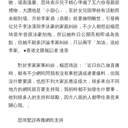
吻，場面溫馨。思琦表示兒子精心準備了五六份母親節
禮物，大讚他是「小甜心」，至於女兒因學校有活動而
未能到場。月前李家鼎（鼎爺）前妻施明離世，引發兩
位兒子李泳漢與李泳豪的家庭糾紛，不少人都想起楊思
琦當年曾跟泳豪拍拖，所以她昨日公開亮相即成為焦
點，但她不願多評論李家糾紛，只以兩字「加油」送給
李家。 ●香港文匯報記者 達里
對於李家家事糾紛，楊思琦說：「近日自己做直播
時，都有不少網民問我有沒有事想講或者要爆料，但我
沒什麼要講，也想不到大家反應這樣大，很多來自不同
地方的網民留言要支持我，我初時都不知發生什麼事，
收到很多人的支持和鼓勵，四方八面的人都帶住善意來
關心我。」
思琦驚訝再獲網民支持