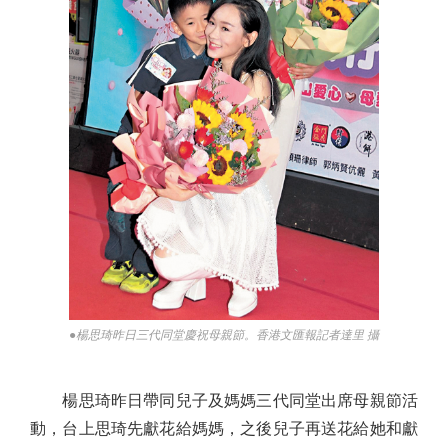
●楊思琦昨日三代同堂慶祝母親節。香港文匯報記者達里 攝
楊思琦昨日帶同兒子及媽媽三代同堂出席母親節活
動，台上思琦先獻花給媽媽，之後兒子再送花給她和獻