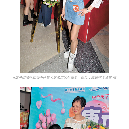
●葉子楣預計其有份投資的新酒店明年開業。香港文匯報記者達里 攝