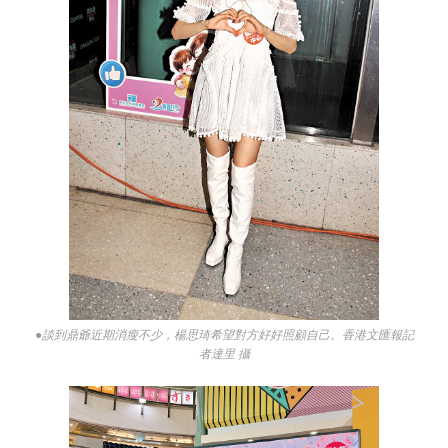
●談到鼎爺近期消瘦不少，楊思琦希望對方好好照顧自己。香港文匯報記
者達里 攝