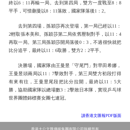
終以6：11再輸一局。去到第四局，雙方一度戰至8：8
平手，可惜蒯曼以8：11落敗，國家隊落後1：2。
去到第四場，孫穎莎再次登場，第一局已經以11：
2輕取張本美和。孫穎莎第二局依舊壓制對手，以11：4
再取一局。第三局孫穎莎開局落後0：3，不過很快就把
比分追平，最終以11：6取勝，雙方2：2平手。
決勝場，國家隊由王曼昱「守尾門」對早田希娜，
王曼昱頭兩局以11：7擊敗對手，第三局雙方初段打得
有來有往，王曼昱尾段把比分拉開，最終以11：5大
勝，協助國家隊以總場數3：2擊敗日本隊，實現乒乓球
世界團體錦標賽女團七連冠。
讀香港文匯報PDF版面
香港大公文匯傳媒集團有限公司版權所有