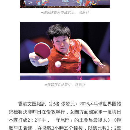
●國家隊在頒獎儀式上。 法新社
●孫穎莎在比賽中。路透社
香港文匯報訊（記者 張發兒）2026乒乓球世界團體
錦標賽決賽昨日在倫敦舉行，女團方面國家隊一度與日
本隊打成2：2平手，「守尾門」的王曼昱最後以3：0輕
取早田希娜，在激戰3小時25分鐘後，以總比數3：2擊