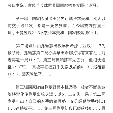
敗日本隊，實現乒乓球世界團體錦標賽女團七連冠。
第一場，國家隊派出王曼昱迎戰張本美和。兩人以
前交手過11次，都是王曼昱獲勝。而今場雙方打滿五
局，王曼昱以2：3不敵張本美和，國家隊落後0：1。
第二場國乒由孫穎莎出戰早田希娜，並以11：7先
拔頭籌。孫穎莎第二局亦與早田希娜打得有來有往，前
者再贏一局11：7。第三局孫穎莎率先丟分，但很快追
至3：3平手，其後再把握對手失誤反超前6：3，最後贏
11：8，國家隊追平1：1。
第三場國家隊由蒯曼對橋本帆乃香，後者不斷製造
旋轉變化使蒯曼出現失誤，以6：11先失一局，第二局
蒯曼打出了自己的左手線路優勢，充分調動對手後以1
1：5速勝扳平1：1。第三局蒯曼初段已經落後0：5，最