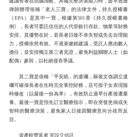
建議長者在頭腦清醒、具備完整決策能力時，盡早透過
律師辦理俗稱「老人三寶」的法律文件，持久授權書
（EPA）是其中一寶，根據第501章《持久授權書條
例》，長者可委託信任的人代管銀行存款、物業等財務
安排。其優勢在於，若長者日後不幸失智或失去自理能
力，授權依然有效。不過束健銘建議，受託人應由數人
擔任，並安排獨立第三者見證，避免利益關聯人士（如
配偶）參與，以杜絕侵吞爭議。
其二寶是俗稱「平安紙」的遺囑，蘇俊文強調立遺
囑可確保長者在生時完全掌控財務，且可按子女表現隨
時修改（以最後一份為準），有效防止過早分產後遭棄
養。最後一寶是預先訂立醫療指示，即在突發患病或失
智時的醫療決策，避免家人日後因醫療意向分歧而反
目。
資產較豐富者 宜設立信託