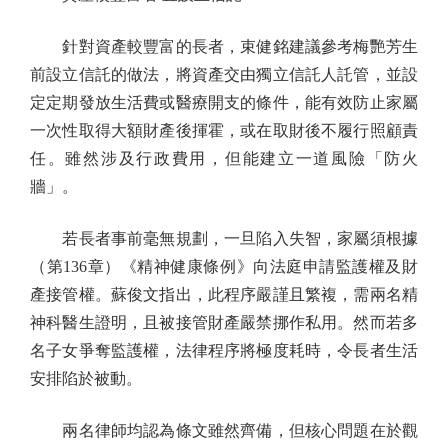
針對資產較豐富的長者，束健銘建議參考梅艷芳生
前設立信託的做法，將資產交由獨立信託人託管，並設
定定期發放生活費或醫療開支的條件，能有效防止家屬
一次性取得大額財產後揮霍，或在取財後不履行照顧責
任。雖然涉及行政費用，但能建立一道風險「防火
牆」。
若長者事前毫無規劃，一旦陷入失智，家屬須根據
（第136章）《精神健康條例》向法庭申請監護權及財
產接管權。蘇俊文指出，此程序嚴謹且繁複，需兩名精
神科醫生證明，且被接管財產嚴禁挪作私用。然而若多
名子女爭奪監護權，法律程序將極度耗時，令長者生活
安排陷於被動。
兩名律師均認為條文雖然齊備，但核心問題在於觀