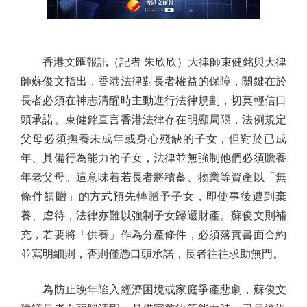
香港文匯報訊（記者 朱欣欣）大律師束健銘與大律
師蘇俊文指出，香港法律對長者權益的保障，關鍵在於
長者必須在神志清醒時主動進行法律規劃，切莫輕信口
頭承諾。束健銘直言香港法律存在明顯局限，法例規定
父母必須撫養未成年或身心殘缺的子女，但對於已成
年、具備行為能力的子女，法律並無強制他們必須贍養
年老父母。這意味着若長者將積蓄、物業等資產以「無
條件饋贈」的方式預先轉贈予子女，即使事後遭到棄
養、虐待，法律亦難以強制子女歸還財產。蘇俊文則補
充，若要將「供養」作為分產條件，必須落實書面合約
並寫明細則，否則僅憑口頭承諾，長者往往求助無門。
為防止晚年陷入經濟困境或家庭爭產悲劇，蘇俊文