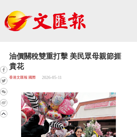
油價關稅雙重打擊 美民眾母親節捱
貴花
2026-05-11
香港文匯報 國際