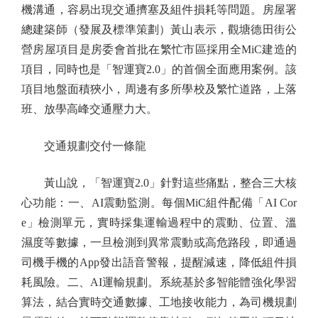
機溝通，容易出現交通擠塞及組件損耗等問題。房屋署
總建築師（發展及標準策劃）黃山表示，觀塘德田街公
營房屋項目是房委會首批在繁忙市區採用全MiC建造的
項目，同時也是「智運寶2.0」的首個全面應用案例。該
項目地盤面積狹小，周邊有多所學校及繁忙道路，上落
班、放學高峰交通壓力大。
交通規劃交付一條龍
黃山說，「智運寶2.0」針對這些痛點，整合三大核
心功能：一、AI震動監測。每個MiC組件配備「AI Cor
e」檢測單元，實時採集運輸過程中的震動、位置、溫
濕度等數據，一旦檢測到異常震動或高危路段，即通過
司機手機的App發出語音警報，提醒減速，降低組件損
耗風險。二、AI運輸規劃。系統基於多智能體強化學習
算法，結合實時交通數據、工地接收能力，為司機規劃