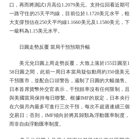
口，再而將測試1月高位1.2079美元。支持位回看近期可
一路守住的25天平均線，目前位於1.1720美元水平，較
大支撐預估在250天平均線1.1660美元及1.1580美元，下
一級料為1.15美元水平。
日圓走勢反覆 當局干預預期升幅
美元兌日圓上周走勢反覆，大致上落於155日圓至1
58日圓之間，此前一周日本當局疑似動用約350億美元
干預匯市，並配合口頭警告，遏制了日圓的大幅拋售。
日本首席貨幣外交官表示，干預頻率沒有任何限制，且
與美國當局保持每日聯繫。根據IMF的規定，日本央行
在六個月內最多可進行三次干預，每次不超過連續三個
交易日；否則，IMF傾向於將其歸類為浮動匯率制度，
而非自由浮動匯率制度。