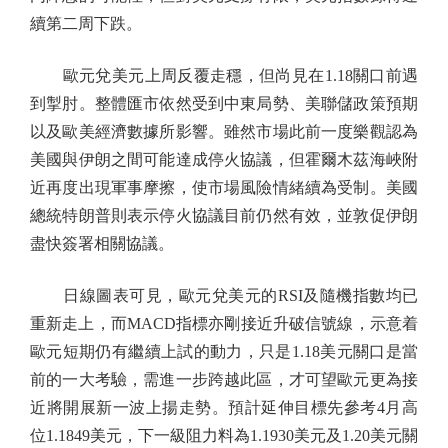
續第二周下跌。
歐元兌美元上周反覆走穩，但尚見在1.18關口前遇
到掣肘。整體匯市依然受到中東局勢、美聯儲政策預期
以及歐美經濟數據所影響。雖然市場此前一度樂觀認為
美國與伊朗之間可能達成停火協議，但霍爾木茲海峽附
近再度出現軍事摩擦，使市場風險情緒續為受制。美國
總統特朗普則表示停火協議目前仍然有效，並敦促伊朗
盡快簽署相關協議。
日線圖表可見，歐元兌美元的RSI及隨機指數均已
重新走上，而MACD指標亦剛接近升破信號線，示意着
歐元短期仍有繼續上試的動力，只是1.18美元關口是當
前的一大考驗，需進一步跨越此區，才可望歐元更為接
近將開展新一波上揚走勢。預計延伸目標先參考4月高
位1.1849美元，下一級阻力料為1.1930美元及1.20美元關