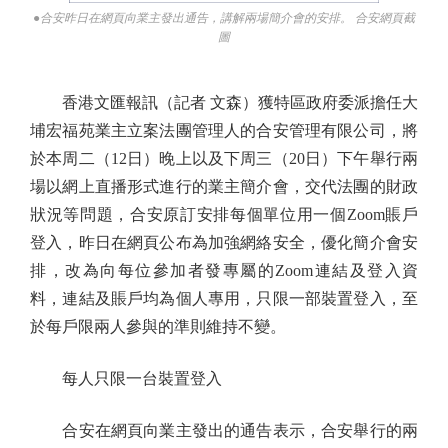
●合安昨日在網頁向業主發出通告，講解兩場簡介會的安排。 合安網頁截
圖
香港文匯報訊（記者 文森）獲特區政府委派擔任大
埔宏福苑業主立案法團管理人的合安管理有限公司，將
於本周二（12日）晚上以及下周三（20日）下午舉行兩
場以網上直播形式進行的業主簡介會，交代法團的財政
狀況等問題，合安原訂安排每個單位用一個Zoom賬戶
登入，昨日在網頁公布為加強網絡安全，優化簡介會安
排，改為向每位參加者發專屬的Zoom連結及登入資
料，連結及賬戶均為個人專用，只限一部裝置登入，至
於每戶限兩人參與的準則維持不變。
每人只限一台裝置登入
合安在網頁向業主發出的通告表示，合安舉行的兩