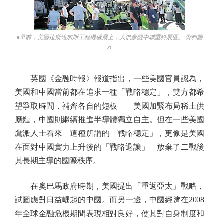
●早前，美國拉斯維加斯工程機械展上，人們參觀中聯重科展區。 資料圖
片
英國《金融時報》報道指出，一些美國官員認為，
美國和中國當前都在追求一種「戰略穩定」，雙方都希
望爭取時間，補齊各自的短板——美國加緊布局稀土供
應鏈，中國則繼續推進半導體獨立自主。但在一些美國
鷹派人士看來，這種所謂的「戰略穩定」，更像是美國
在面對中國實力上升後的「戰略退讓」，放棄了二戰後
其長期主導的國際秩序。
在奧巴馬政府時期，美國提出「重返亞太」戰略，
試圖應對日益崛起的中國。而另一邊，中國經濟在2008
年全球金融危機期間表現相對良好，使其對自身制度和