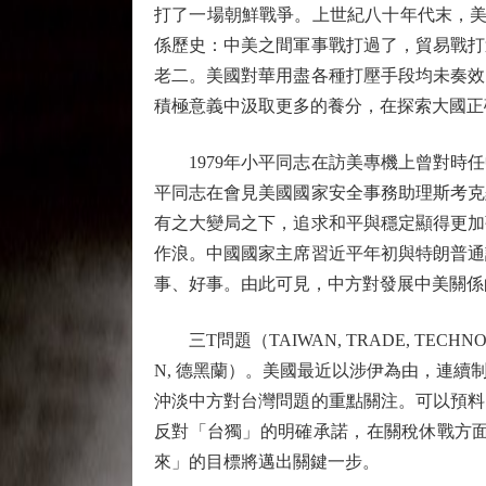
打了一場朝鮮戰爭。上世紀八十年代末，美
係歷史：中美之間軍事戰打過了，貿易戰打
老二。美國對華用盡各種打壓手段均未奏效
積極意義中汲取更多的養分，在探索大國正
1979年小平同志在訪美專機上曾對時任中
平同志在會見美國國家安全事務助理斯考克
有之大變局之下，追求和平與穩定顯得更加
作浪。中國國家主席習近平年初與特朗普通
事、好事。由此可見，中方對發展中美關係
三T問題（TAIWAN, TRADE, T
N, 德黑蘭）。美國最近以涉伊為由，連
沖淡中方對台灣問題的重點關注。可以預料
反對「台獨」的明確承諾，在關稅休戰方面
來」的目標將邁出關鍵一步。