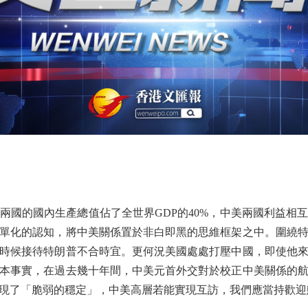
的國內生產總值佔了全世界GDP的40%，中美兩國利益相
單化的認知，將中美關係置於非白即黑的思維框架之中。圍繞
時候接待特朗普不合時宜。更何況美國處處打壓中國，即使他
本事實，在過去幾十年間，中美元首外交對於校正中美關係的
現了「脆弱的穩定」，中美高層若能實現互訪，我們應當持歡迎