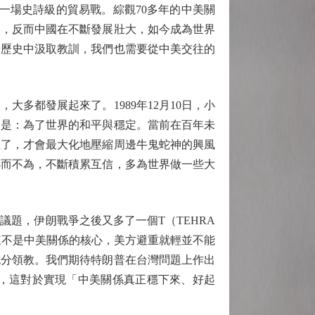
一場史詩級的貿易戰。綜觀70多年的中美關
國，反而中國在不斷發展壯大，如今成為世界
華歷史中汲取教訓，我們也需要從中美交往的
多都發展起來了。1989年12月10日，小
由是：為了世界的和平與穩定。當前在百年未
住了，才會最大化地壓縮周邊牛鬼蛇神的興風
小而不為，不斷積累互信，多為世界做一些大
心議題，伊朗戰爭之後又多了一個T（TEHRA
來不是中美關係的核心，美方避重就輕並不能
充分領教。我們期待特朗普在台灣問題上作出
此，這對於實現「中美關係真正穩下來、好起