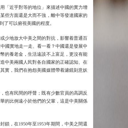
次用「近乎對等的地位」來描述中國的實力增
在某些方面還是大而不強，離中等發達國家的
到了可以俯視美國的程度。
或少地放大中美之間的對抗，影響着普通百
來中國實地走一走、看一看？中國還是發展中
民幣的養老金，生活遠談不上富足，更沒有能
塑造中美兩國人民對各自國家的正確認知、在
。其實，我們在抱怨美國媒體帶着濾鏡刻意妖
，也有民間的呼聲；既有少數官員的高調反
反華的比例遠小於他們的父輩，這是中美關係
在1950年至1953年期間，中美之間還