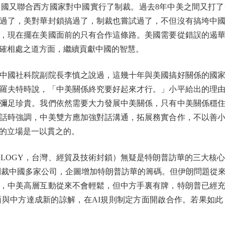
國又聯合西方國家對中國實行了制裁。過去8年中美之間又打了
過了，美對華封鎖搞過了，制裁也嘗試過了，不但沒有搞垮中
，現在擺在美國面前的只有合作這條路。美國需要從錯誤的遏
確相處之道方面，繼續貢獻中國的智慧。
國社科院副院長李慎之說過，這幾十年與美國搞好關係的國家，大
羅夫特時說，「中美關係終究要好起來才行。」小平給出的理
彌足珍貴。我們依然需要大力發展中美關係，只有中美關係穩
話時強調，中美雙方應加強對話溝通，拓展務實合作，不以善
的立場是一以貫之的。
ECHNOLOGY，台灣、經貿及技術封鎖）無疑是特朗普訪華的三大核
續制裁中國多家公司，企圖增加特朗普訪華的籌碼。但伊朗問題從
，中美高層互動從來不會輕鬆，但中方手裏有牌，特朗普已經
與中方達成新的諒解，在AI規則制定方面開啟合作。若果如