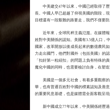
中美建交47年以來，中國已經取得了歷史
長。中國人早已超越了仰視美國的階段，現
目標還有一段艱難的路要走，我們不僅要防
近年來，全球民粹主義氾濫。在媒體報道
姓對中美關係的認知。美國有3.5億人口
國家，改革開放以後成長起來的數億農民如
力走出國門，他們對國外（包括美國）的認
「扣好第一粒紐扣」的問題上負有特殊的責
魔化中國的同時，也需要檢討自身，在塑造
美國是一個多元社會，有着多重觀察的棱
華，也有普通百姓對中國的樸素認知及善意
的重要民意基礎，也是媒體需全面客觀呈現
新中國成立77年以來，中美關係經歷過多