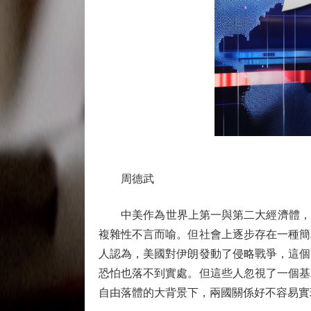
周德武
中美作為世界上第一與第二大經濟體，兩國
複雜性不言而喻。但社會上逐步存在一種簡
人認為，美國對伊朗發動了侵略戰爭，這個
恐怕也落不到實處。但這些人忽視了一個基
自由落體的大背景下，兩國關係好不容易實