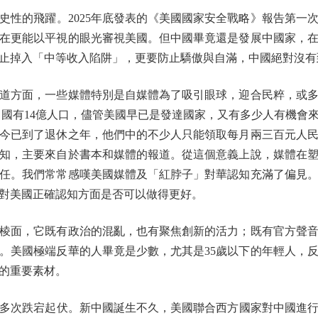
性的飛躍。2025年底發表的《美國國家安全戰略》報告第一
在更能以平視的眼光審視美國。但中國畢竟還是發展中國家，
止掉入「中等收入陷阱」，更要防止驕傲與自滿，中國絕對沒有
方面，一些媒體特別是自媒體為了吸引眼球，迎合民粹，或多
，中國有14億人口，儘管美國早已是發達國家，又有多少人有機會
今已到了退休之年，他們中的不少人只能領取每月兩三百元人
知，主要來自於書本和媒體的報道。從這個意義上說，媒體在
任。我們常常感嘆美國媒體及「紅脖子」對華認知充滿了偏見
對美國正確認知方面是否可以做得更好。
面，它既有政治的混亂，也有聚焦創新的活力；既有官方聲音
。美國極端反華的人畢竟是少數，尤其是35歲以下的年輕人，
的重要素材。
次跌宕起伏。新中國誕生不久，美國聯合西方國家對中國進行封鎖，