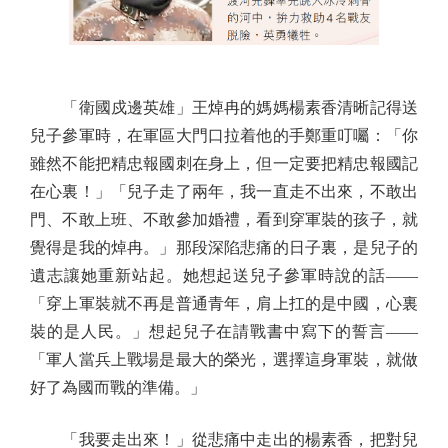
「衛國戍邊英雄」王焯冉的媽媽楊素香清晰記得送
兒子參軍時，在軍區大門口拉着他的手鄭重叮囑：「你
雖然不能把精忠報國刺在身上，但一定要把精忠報國記
在心裏！」「兒子走了兩年，我一直走不出來，不敢出
門、不敢上班、不敢參加婚禮，看到穿軍裝的孩子，就
覺得是我的焯冉。」那段深陷悲痛的日子裏，是兒子的
遺志讓她重新站起。她想起送兒子參軍時說的話——
「穿上軍裝就不再是普通青年，肩上扛的是中國，心裏
裝的是人民。」想起兒子在請戰書中寫下的誓言——
「軍人當兵上戰場是最大的榮光，選擇這身軍裝，就做
好了為國而戰的準備。」
「我要走出來！」從悲痛中走出的楊素香，把對兒