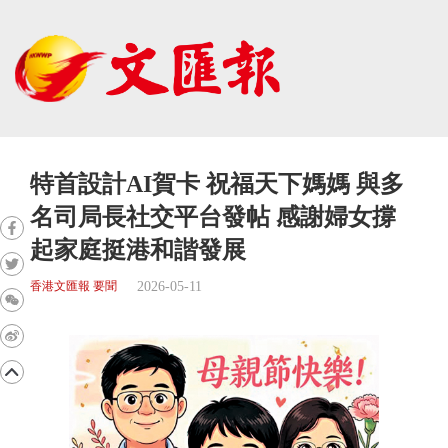
特首設計AI賀卡 祝福天下媽媽 與多
名司局長社交平台發帖 感謝婦女撐
起家庭挺港和諧發展
2026-05-11
香港文匯報 要聞