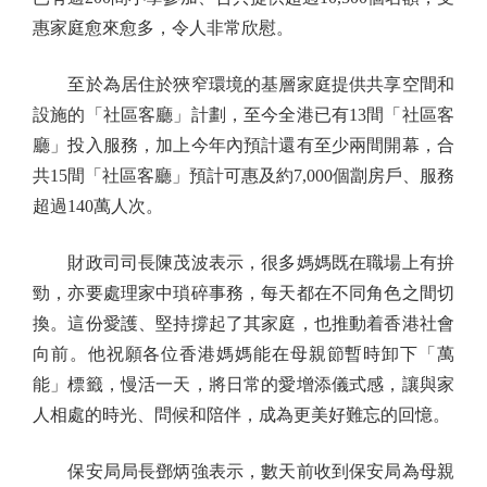
惠家庭愈來愈多，令人非常欣慰。
至於為居住於狹窄環境的基層家庭提供共享空間和
設施的「社區客廳」計劃，至今全港已有13間「社區客
廳」投入服務，加上今年內預計還有至少兩間開幕，合
共15間「社區客廳」預計可惠及約7,000個劏房戶、服務
超過140萬人次。
財政司司長陳茂波表示，很多媽媽既在職場上有拚
勁，亦要處理家中瑣碎事務，每天都在不同角色之間切
換。這份愛護、堅持撐起了其家庭，也推動着香港社會
向前。他祝願各位香港媽媽能在母親節暫時卸下「萬
能」標籤，慢活一天，將日常的愛增添儀式感，讓與家
人相處的時光、問候和陪伴，成為更美好難忘的回憶。
保安局局長鄧炳強表示，數天前收到保安局為母親