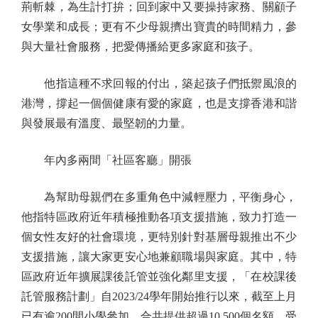
荊斬棘，為生計打拚；回到家中又要操持家務、關顧子
女學業和成長；更有不少母親擠出寶貴的時間精力，參
與大量社會服務，把愛傳播給更多家庭和孩子。
他指這種不求回報的付出，築起孩子們抵禦風浪的
港灣，撐起一個個健康有愛的家庭，也是支撐香港和諧
與發展最有溫度、最堅韌的力量。
年內多兩間「社區客廳」開張
為幫助母親們在多重角色中減輕壓力，平衡身心，
他指特區政府近年積極推動各項支援措施，致力打造一
個女性友好的社會環境，更特別針對基層母親推出不少
支援措施，讓大家更安心地兼顧職場與家庭。其中，特
區政府近年擴展課後託管並強化鄰里支援，「在校課後
託管服務計劃」自2023/24學年開始推行以來，截至上月
已有逾200間小學參加、合共提供超過10,500個名額，受