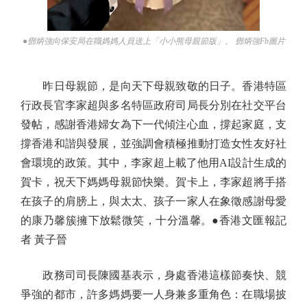
●鄧炳強向保安局在職媽媽人員送上「小小熊母親節版」。 鄧炳強Fb圖片
昨日母親節，是向天下母親致敬的日子。香港特區
行政長官李家超與多名特區政府司局長分別在社交平台
發帖，感謝香港婦女為下一代傾注心血，撐起家庭，支
撐香港和諧與發展，並強調會積極推動打造女性友好社
會環境的政策。其中，李家超上載了他用AI設計生成的
賀卡，祝天下媽媽母親節快樂。賀卡上，李家超將手搭
在孩子的肩膀上，與太太、孩子一家人在象徵感謝母愛
的康乃馨簇擁下放鬆微笑，十分溫馨。●香港文匯報記
者 黃子晉
政務司司長陳國基表示，身處香港這樣節奏快、競
爭強的都市，許多媽媽要一人身兼多重角色：在職場披