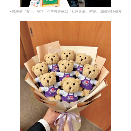
●陳國基（右一）預計，今年將有兩間「社區客廳」開幕。 陳國基Fb圖片