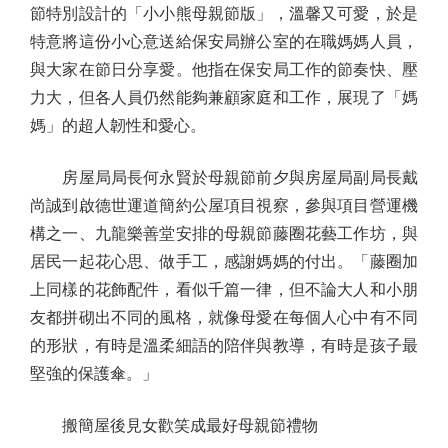
節特別設計的「小小熊母親節版」，溫馨又可愛，於是
特意將這份小心意送給保安局辦公室的在職媽媽人員，
與大家在節日分享愛。他指在保安局工作的節奏快、壓
力大，但各人員仍然能夠兼顧家庭和工作，展現了「媽
媽」的超人韌性和愛心。
房屋局局長何永賢於母親節前夕與房屋局副局長戴
尚誠到啟德世運道簡約公屋項目視察，參與項目營運機
構之一、九龍樂善堂安排的母親節藤圈花藝工作坊，與
居民一起花心思、做手工，感謝媽媽的付出。「藤圈加
上同樣的花飾配件，看似千篇一律，但不論大人和小朋
友都拼砌出不同的風格，就像母愛在每個人心中有不同
的形狀，有時是溫柔細語的陪伴與教導，有時是孩子最
堅強的保護傘。」
搬簡屋後見女歡笑成最好母親節禮物