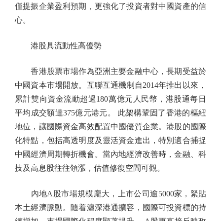
僅提振企業盈利預期，更強化了投資者對中國資產的信
心。
港股具流動性高優勢
香港股票市場作為亞洲主要金融中心，長期受益於
中國資本市場開放。互聯互通機制自2014年推出以來，
累計雙向資金流動超過180萬億元人民幣，港股通每日
平均成交額達375億元港元。 此架構鞏固了香港的樞紐
地位，讓國際資金高效配置中國優質企業。港股的國際
化特點，包括高透明度及靈活資金進出，特別適合捕捉
中國經濟周期轉折機會。當內地經濟改善時，金融、科
技及高息股往往領漲，估值修復空間可觀。
內地A股市場規模龐大，上市公司逾5000家，緊貼
本土經濟脈動。隨着滬深港通擴容，國際可投資標的持