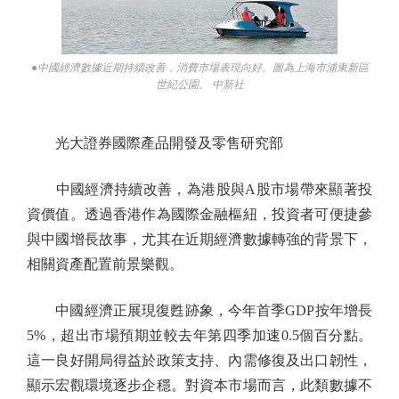
●中國經濟數據近期持續改善，消費市場表現向好。圖為上海市浦東新區
世紀公園。 中新社
光大證券國際產品開發及零售研究部
中國經濟持續改善，為港股與A股市場帶來顯著投
資價值。透過香港作為國際金融樞紐，投資者可便捷參
與中國增長故事，尤其在近期經濟數據轉強的背景下，
相關資產配置前景樂觀。
中國經濟正展現復甦跡象，今年首季GDP按年增長
5%，超出市場預期並較去年第四季加速0.5個百分點。
這一良好開局得益於政策支持、內需修復及出口韌性，
顯示宏觀環境逐步企穩。對資本市場而言，此類數據不