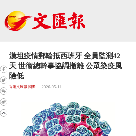
漢坦疫情郵輪抵西班牙 全員監測42
天 世衞總幹事協調撤離 公眾染疫風
險低
2026-05-11
香港文匯報 國際