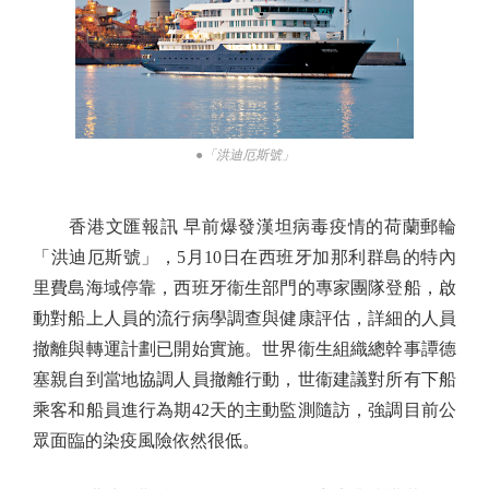
●「洪迪厄斯號」
香港文匯報訊 早前爆發漢坦病毒疫情的荷蘭郵輪
「洪迪厄斯號」，5月10日在西班牙加那利群島的特內
里費島海域停靠，西班牙衞生部門的專家團隊登船，啟
動對船上人員的流行病學調查與健康評估，詳細的人員
撤離與轉運計劃已開始實施。世界衞生組織總幹事譚德
塞親自到當地協調人員撤離行動，世衞建議對所有下船
乘客和船員進行為期42天的主動監測隨訪，強調目前公
眾面臨的染疫風險依然很低。