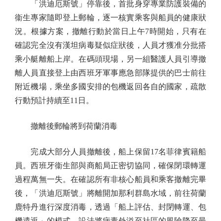
「洪迪厄斯號」停靠後，首批身穿專業防護裝備的
衞生專家隨即登上郵輪，逐一核實乘客與船員的健康狀
況。根據方案，撤離行動於當日上午7時開始，只有在
確認完全沒有漢坦病毒疑似症狀後，人員才獲准分批搭
乘小艇離船上岸。在碼頭現場，另一組醫護人員引導撤
離人員直接登上由西班牙軍事應急部隊提供的巴士前往
附近機場，乘坐多國安排的包機返回各自的國家，疏散
行動預計持續至11日。
撤離後郵輪將到荷蘭消毒
完成大部分人員撤離後，船上保留17名菲律賓籍船
員。西班牙衞生部與商船局正密切協同，確保閉環轉運
過程萬無一失。在確認所有非核心船員和乘客撤離完畢
後，「洪迪厄斯號」將離開加那利群島水域，前往荷蘭
鹿特丹進行深度消毒，透過「船上評估、封閉轉運、包
機遣返」的模式，設法將病毒外溢至社區的風險降至最