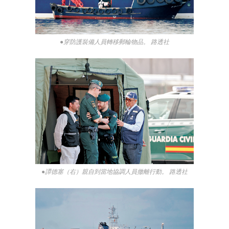
●穿防護裝備人員轉移郵輪物品。 路透社
●譚德塞（右）親自到當地協調人員撤離行動。 路透社