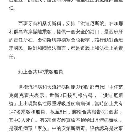
低。
西班牙首相桑切斯稱，安排「洪迪厄斯號」在加那
利群島靠岸撤離乘客，提供一個安全的港口，是西班牙
的責任所在。桑切斯與譚德塞會晤後稱，該行動對西班
牙國民、歐洲和國際法而言，都是道義上和法律上的責
任。
船上合共147乘客船員
世衞流行病和大流行病防範與預防部門代理主任范
克爾克霍夫表示，世衞2日接到報告稱，「洪迪厄斯
號」上出現聚集性嚴重呼吸道疾病病例，當時船上共有
147名乘客和船員。截至8日，郵輪合共報告8宗個案，
其中3人死亡。有6宗個案經實驗室檢驗出具體病毒株，
是漢坦病毒「家族」中的安第斯病毒。評估認為是次事