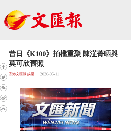
昔日《K100》拍檔重聚 陳淽菁晒與
莫可欣舊照
2026-05-11
香港文匯報 娛樂