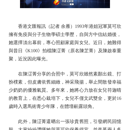
香港文匯報訊（記者 余雁）1993年港姐冠軍莫可欣
擁有免疫與分子生物學碩士學歷，自與方中信結婚後，
她選擇淡出幕前，專心照顧家庭與女兒。近日，她難得
與昔日《K100》拍檔陳淽菁（原名陳芷菁）及陳啟泰重
聚，近況因此曝光。
在陳淽菁分享的合照中，莫可欣雖然素顏出鏡、打
扮樸素，但皮膚依舊細緻，神采飛揚，舉止間散發幸福
少奶奶的優雅氣質。多年來，她將心力放在女兒符迦晴
的教育上，在悉心栽培下，女兒不僅文武雙全，更於16
歲時入選馬術青少年隊，在體壇嶄露頭角。
此外，陳淽菁還晒出一張珍貴舊照，引發網民回憶
殺。大家紛紛讚嘆她與莫可欣保養得宜，並羨慕兩人多